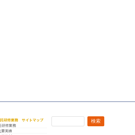
。
委託研修業務 サイトマップ
検索
託研修業務
主要実績