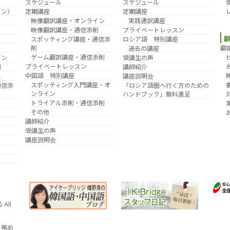
スケジュール
スケジュール
スン）
定期講座
定期講座
映像翻訳講座・オンライン
実践通訳講座
映像翻訳講座・通信添削
プライベートレッスン
スポッティング講座・通信添
ロシア語 特別講座
削
翻
過去の講座
ゲーム翻訳講座・通信添削
イン
受講生の声
プライベートレッスン
削
講師紹介
中国語 特別講座
え
講座説明会
スポッティング入門講座・オ
通信添
「ロシア語圏へ行く方のための
ンライン
ハンドブック」無料進呈
トライアル添削・通信添削
その他
講師紹介
受講生の声
講座説明会
All
を務め