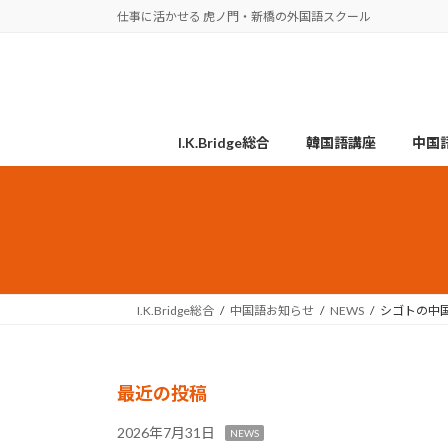
コ
ナ
仕事に活かせる 虎ノ門・新橋の外国語スクール
ン
ビ
テ
ゲ
ン
ー
ツ
シ
へ
ョ
I.K.Bridge総合
韓国語講座
中国
ス
ン
キ
に
ッ
移
プ
動
I.K.Bridge総合
中国語お知らせ
NEWS
シゴトの中国
最近の投稿
2026年7月31日
NEWS