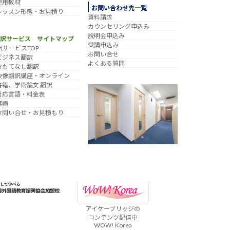
使用教材
お問い合わせ先一覧
レッスン形態・お見積り
資料請求
カウンセリング申込み
説明会申込み
翻訳サービス サイトマップ
受講申込み
訳サービスTOP
お問い合せ
ビジネス翻訳
よくある質問
おもてなし翻訳
映像翻訳講座・オンライン
書籍、学術論文 翻訳
対応言語・料金表
実績
お問い合せ・お見積もり
アイケーブリッジの
コンテンツ配信中
WOW! Korea