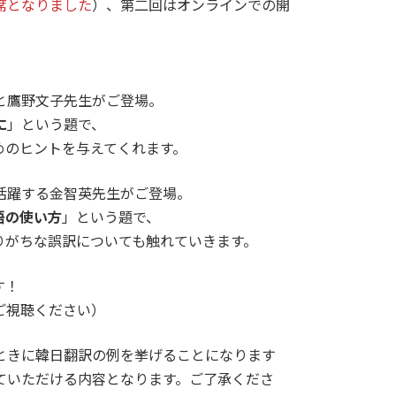
席となりました
）、第二回はオンラインでの開
と鷹野文子先生がご登場。
に
」という題で、
めのヒントを与えてくれます。
活躍する金智英先生がご登場。
語の使い方
」という題で、
りがちな誤訳についても触れていきます。
す！
ご視聴ください）
ときに韓日翻訳の例を挙げることになります
ていただける内容となります。ご了承くださ