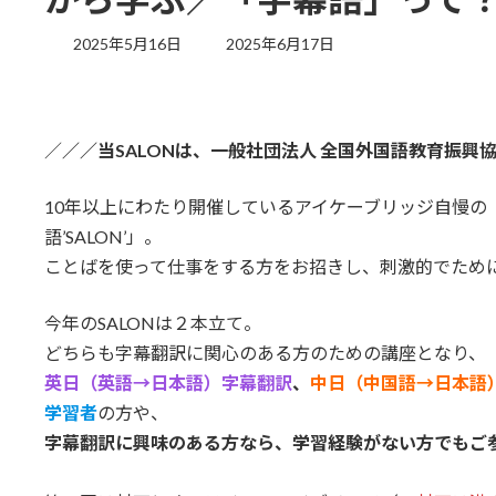
最
2025年5月16日
2025年6月17日
終
更
新
日
／
／／当SALONは、一般社団法人 全国外国語教育振興
時
:
10年以上にわたり開催しているアイケーブリッジ自慢の「
語’SALON’」。
ことばを使って仕事をする方をお招きし、刺激的でため
今年のSALONは２本立て。
どちらも字幕翻訳に関心のある方のための講座となり、
英日（英語→日本語）字幕翻訳
、
中日（中国語→日本語
学習者
の方や、
字幕翻訳に興味のある方なら、学習経験がない方でもご