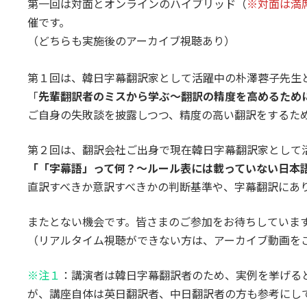
第一回は対面とオンラインのハイブリッド（
※対面は満
催です。
（どちらも実施後のアーカイブ視聴あり）
第１回は、韓日字幕翻訳家として活躍中の朴澤蓉子先生
「
先輩翻訳者のミスから学ぶ～翻訳の精度を高めるため
ご自身の失敗談を披露しつつ、精度の高い翻訳をするた
第２回は、翻訳会社ご出身で現在韓日字幕翻訳家として
「「字幕語」って何？～ルール表には載っていない日本
直訳すべきか意訳すべきかの判断基準や、字幕翻訳にあ
またとない機会です。皆さまのご参加をお待ちしていま
（リアルタイム視聴ができない方は、アーカイブ動画を
※注１
：講演者は韓日字幕翻訳者のため、実例を挙げる
が、講座自体は英日翻訳者、中日翻訳者の方も参考にし