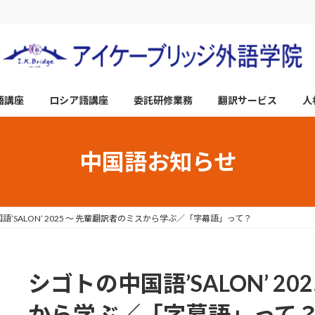
語講座
ロシア語講座
委託研修業務
翻訳サービス
人
中国語お知らせ
語’SALON’ 2025 ～ 先輩翻訳者のミスから学ぶ／「字幕語」って？
シゴトの中国語’SALON’ 2
から学ぶ／「字幕語」って