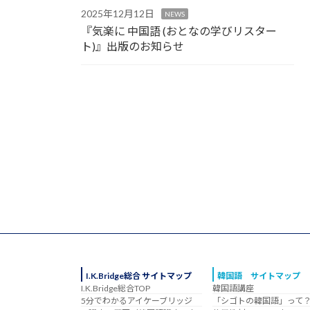
2025年12月12日
NEWS
『気楽に 中国語 (おとなの学びリスター
ト)』出版のお知らせ
I.K.Bridge総合 サイトマップ
韓国語 サイトマップ
I.K.Bridge総合TOP
韓国語講座
5分でわかるアイケーブリッジ
「シゴトの韓国語」って