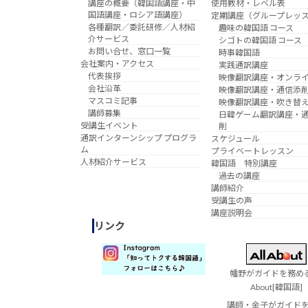
講座の概要（韓国語講座・中
使用教材・レベル表
国語講座・ロシア語講座）
定期講座（グループレッ
各種翻訳／委託研修／人材紹
趣味の韓国語 コース
介サービス
シゴトの韓国語 コース
お問い合せ、窓口一覧
時事韓国語
会社案内・アクセス
実践通訳講座
代表挨拶
映像翻訳講座・オンラ
会社沿革
映像翻訳講座・通信添
マスコミ記事
映像翻訳講座・吹き替
講師募集
日韓ゲーム翻訳講座・
受講生イベント
削
通訳インターンシップ プログラ
スケジュール
ム
プライベートレッスン
人材紹介サービス
韓国語 特別講座
過去の講座
講師紹介
受講生の声
講座説明会
リンク
幡野がガイドを務める 
About[韓国語]
講師・金子がガイド