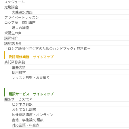
スケジュール
定期講座
実践通訳講座
プライベートレッスン
ロシア語 特別講座
過去の講座
受講生の声
講師紹介
講座説明会
「ロシア語圏へ行く方のためのハンドブック」無料進呈
委託研修業務 サイトマップ
委託研修業務
主要実績
使用教材
レッスン形態・お見積り
翻訳サービス サイトマップ
翻訳サービスTOP
ビジネス翻訳
おもてなし翻訳
映像翻訳講座・オンライン
書籍、学術論文 翻訳
対応言語・料金表