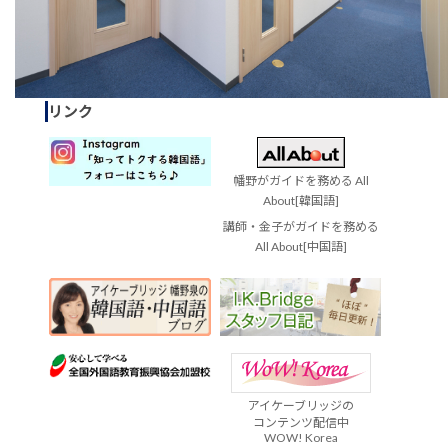
リンク
幡野がガイドを務める All
About[韓国語]
講師・金子がガイドを務める
All About[中国語]
アイケーブリッジの
コンテンツ配信中
WOW! Korea