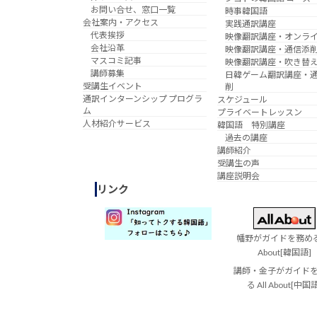
お問い合せ、窓口一覧
時事韓国語
会社案内・アクセス
実践通訳講座
代表挨拶
映像翻訳講座・オンラ
会社沿革
映像翻訳講座・通信添
マスコミ記事
映像翻訳講座・吹き替
講師募集
日韓ゲーム翻訳講座・
受講生イベント
削
通訳インターンシップ プログラ
スケジュール
ム
プライベートレッスン
人材紹介サービス
韓国語 特別講座
過去の講座
講師紹介
受講生の声
講座説明会
リンク
幡野がガイドを務める 
About[韓国語]
講師・金子がガイド
る All About[中国