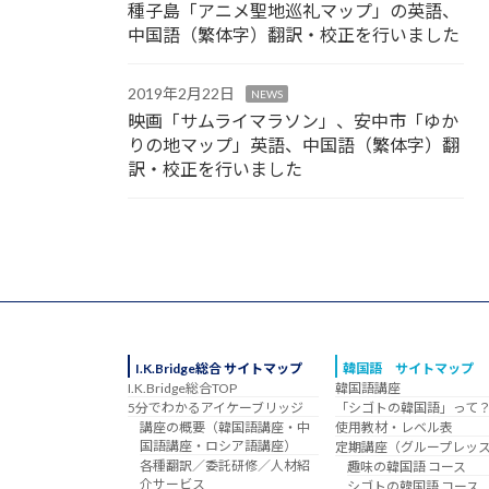
種子島「アニメ聖地巡礼マップ」の英語、
中国語（繁体字）翻訳・校正を行いました
2019年2月22日
NEWS
映画「サムライマラソン」、安中市「ゆか
りの地マップ」英語、中国語（繁体字）翻
訳・校正を行いました
I.K.Bridge総合 サイトマップ
韓国語 サイトマップ
I.K.Bridge総合TOP
韓国語講座
5分でわかるアイケーブリッジ
「シゴトの韓国語」って
講座の概要（韓国語講座・中
使用教材・レベル表
国語講座・ロシア語講座）
定期講座（グループレッ
各種翻訳／委託研修／人材紹
趣味の韓国語 コース
介サービス
シゴトの韓国語 コース