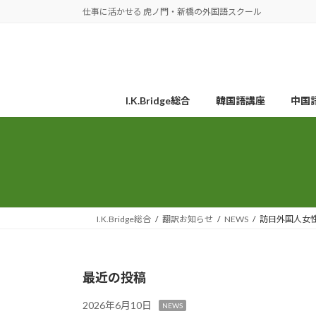
コ
ナ
仕事に活かせる 虎ノ門・新橋の外国語スクール
ン
ビ
テ
ゲ
ン
ー
ツ
シ
へ
ョ
I.K.Bridge総合
韓国語講座
中国
ス
ン
キ
に
ッ
移
プ
動
I.K.Bridge総合
翻訳お知らせ
NEWS
訪日外国人女性向
最近の投稿
2026年6月10日
NEWS