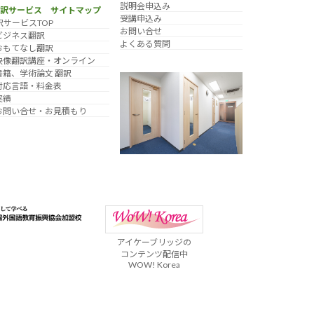
説明会申込み
翻訳サービス サイトマップ
受講申込み
訳サービスTOP
お問い合せ
ビジネス翻訳
よくある質問
おもてなし翻訳
映像翻訳講座・オンライン
書籍、学術論文 翻訳
対応言語・料金表
実績
お問い合せ・お見積もり
アイケーブリッジの
コンテンツ配信中
WOW! Korea