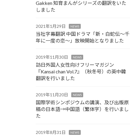
Gakken 知育まんがシリーズの翻訳をいた
しました
2021年1月29日
NEWS
当社字幕翻訳 中国ドラマ「新・白蛇伝～千
年に一度の恋～」放映開始となりました
2019年11月30日
NEWS
訪日外国人女性向けフリーマガジン
『Kansai chan Vol.7』（秋冬号）の英中韓
翻訳を行いました
2019年11月20日
NEWS
国際学術シンポジウムの講演、及び出版原
稿の日本語→中国語（繁体字）を行いまし
た
2019年8月31日
NEWS