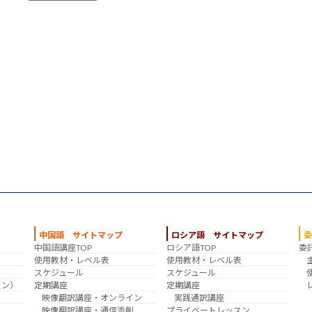
中国語 サイトマップ
ロシア語 サイトマップ
中国語講座TOP
ロシア語TOP
委
？
使用教材・レベル表
使用教材・レベル表
スケジュール
スケジュール
スン）
定期講座
定期講座
映像翻訳講座・オンライン
実践通訳講座
映像翻訳講座・通信添削
プライベートレッスン