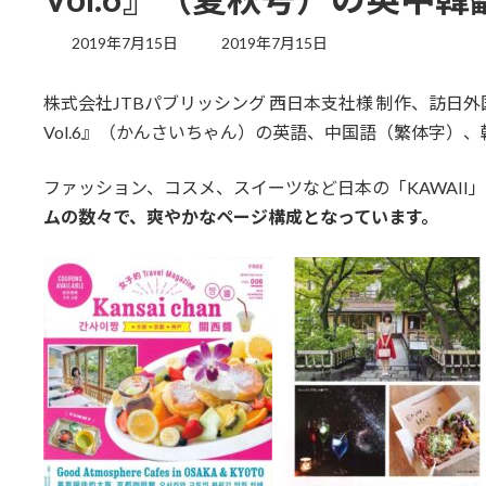
最
2019年7月15日
2019年7月15日
終
更
株式会社JTBパブリッシング 西日本支社様 制作、訪日外国人
新
日
Vol.6』（かんさいちゃん）の英語、中国語（繁体字）
時
:
ファッション、コスメ、スイーツなど日本の「KAWAII
ムの数々で、爽やかなページ構成となっています。