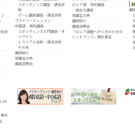
スポッティング講座・通信添
ロシア語 特別講座
削
翻
過去の講座
ゲーム翻訳講座・通信添削
イン
受講生の声
プライベートレッスン
削
講師紹介
中国語 特別講座
え
講座説明会
スポッティング入門講座・オ
通信添
「ロシア語圏へ行く方のための
ンライン
ハンドブック」無料進呈
トライアル添削・通信添削
その他
講師紹介
受講生の声
講座説明会
All
を務め
語]