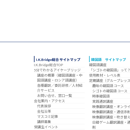
I.K.Bridge総合 サイトマップ
韓国語 サイトマップ
I.K.Bridge総合TOP
韓国語講座
5分でわかるアイケーブリッジ
「シゴトの韓国語」って
講座の概要（韓国語講座・中
使用教材・レベル表
国語講座・ロシア語講座）
定期講座（グループレッ
各種翻訳／委託研修／人材紹
趣味の韓国語 コース
介サービス
シゴトの韓国語 コース
お問い合せ、窓口一覧
時事韓国語
会社案内・アクセス
実践通訳講座
代表挨拶
映像翻訳講座・オンラ
会社沿革
映像翻訳講座・通信添
マスコミ記事
映像翻訳講座・吹き替
講師募集
日韓ゲーム翻訳講座・
受講生イベント
削