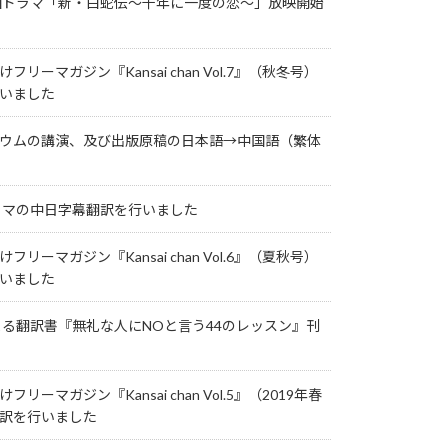
国ドラマ「新・白蛇伝～千年に一度の恋～」放映開始
リーマガジン『Kansai chan Vol.7』（秋冬号）
いました
ウムの講演、及び出版原稿の日本語→中国語（繁体
ラマの中日字幕翻訳を行いました
リーマガジン『Kansai chan Vol.6』（夏秋号）
いました
よる翻訳書『無礼な人にNOと言う44のレッスン』刊
リーマガジン『Kansai chan Vol.5』（2019年春
訳を行いました