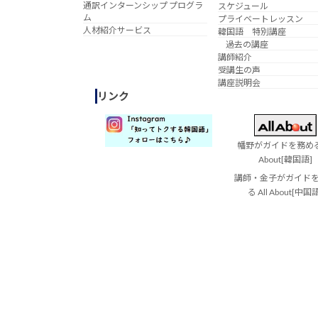
通訳インターンシップ プログラ
スケジュール
ム
プライベートレッスン
人材紹介サービス
韓国語 特別講座
過去の講座
講師紹介
受講生の声
講座説明会
リンク
幡野がガイドを務める 
About[韓国語]
講師・金子がガイド
る All About[中国