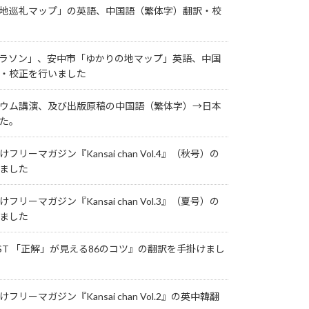
地巡礼マップ」の英語、中国語（繁体字）翻訳・校
ラソン」、安中市「ゆかりの地マップ」英語、中国
・校正を行いました
ウム講演、及び出版原稿の中国語（繁体字）→日本
た。
リーマガジン『Kansai chan Vol.4』（秋号）の
ました
リーマガジン『Kansai chan Vol.3』（夏号）の
ました
 TEST 「正解」が見える86のコツ』の翻訳を手掛けまし
リーマガジン『Kansai chan Vol.2』の英中韓翻