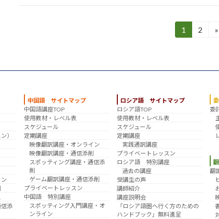
投
1
2
»
固
固
定
定
稿
ペ
ペ
ー
ー
の
ジ
ジ
ペ
中国語 サイトマップ
ロシア語 サイトマップ
ー
中国語講座TOP
ロシア語TOP
委
？
使用教材・レベル表
使用教材・レベル表
スケジュール
スケジュール
ジ
スン）
定期講座
定期講座
映像翻訳講座・オンライン
実践通訳講座
送
映像翻訳講座・通信添削
プライベートレッスン
スポッティング講座・通信添
ロシア語 特別講座
り
削
翻
過去の講座
ゲーム翻訳講座・通信添削
イン
受講生の声
プライベートレッスン
削
講師紹介
中国語 特別講座
え
講座説明会
スポッティング入門講座・オ
通信添
「ロシア語圏へ行く方のための
ンライン
ハンドブック」無料進呈