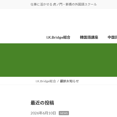
コ
ナ
仕事に活かせる 虎ノ門・新橋の外国語スクール
ン
ビ
テ
ゲ
ン
ー
ツ
シ
へ
ョ
I.K.Bridge総合
韓国語講座
中国
ス
ン
キ
に
ッ
移
プ
動
I.K.Bridge総合
翻訳お知らせ
最近の投稿
2026年6月10日
NEWS