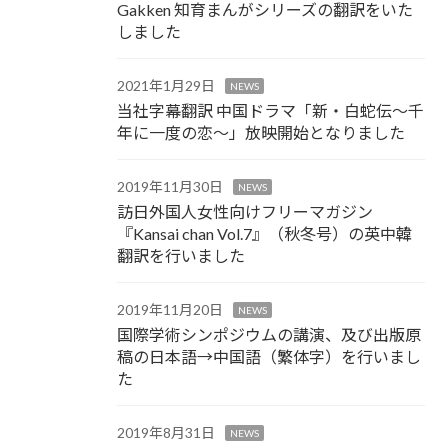
Gakken 知育まんがシリーズの翻訳をいた
しました
2021年1月29日
NEWS
当社字幕翻訳 中国ドラマ「新・白蛇伝～千
年に一度の恋～」放映開始となりました
2019年11月30日
NEWS
訪日外国人女性向けフリーマガジン
『Kansai chan Vol.7』（秋冬号）の英中韓
翻訳を行いました
2019年11月20日
NEWS
国際学術シンポジウムの講演、及び出版原
稿の日本語→中国語（繁体字）を行いまし
た
2019年8月31日
NEWS