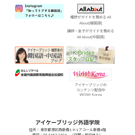
幡野がガイドを務める All
About[韓国語]
講師・金子がガイドを務める
All About[中国語]
アイケーブリッジの
コンテンツ配信中
WOW! Korea
アイケーブリッジ外語学院
住所： 東京都港区西新橋1-9-1 アコール新橋4階
電話：03-5157-2424 （日曜・祝日休み）