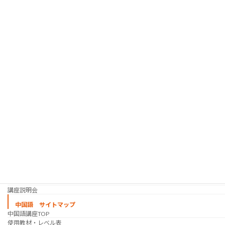
人材紹介サービス
韓国語 サイトマップ
韓国語講座
「シゴトの韓国語」って？
使用教材・レベル表
定期講座（グループレッスン）
趣味の韓国語 コース
シゴトの韓国語 コース
時事韓国語
実践通訳講座
映像翻訳講座・オンライン
映像翻訳講座・通信添削
映像翻訳講座・吹き替え
日韓ゲーム翻訳講座・通信添削
スケジュール
プライベートレッスン
韓国語 特別講座
過去の講座
講師紹介
受講生の声
講座説明会
中国語 サイトマップ
中国語講座TOP
使用教材・レベル表