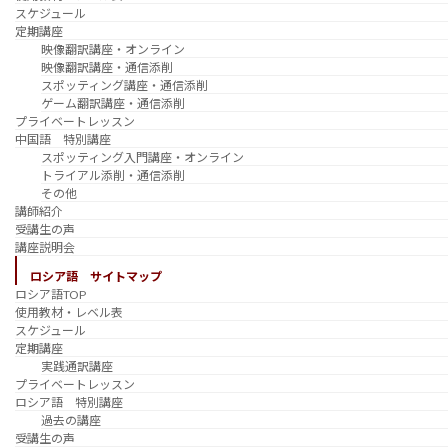
スケジュール
定期講座
映像翻訳講座・オンライン
映像翻訳講座・通信添削
スポッティング講座・通信添削
ゲーム翻訳講座・通信添削
プライベートレッスン
中国語 特別講座
スポッティング入門講座・オンライン
トライアル添削・通信添削
その他
講師紹介
受講生の声
講座説明会
ロシア語 サイトマップ
ロシア語TOP
使用教材・レベル表
スケジュール
定期講座
実践通訳講座
プライベートレッスン
ロシア語 特別講座
過去の講座
受講生の声