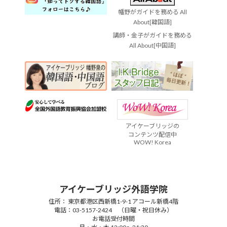
幡野がガイドを務める All
About[韓国語]
講師・金子がガイドを務める
All About[中国語]
アイケーブリッジの
コンテンツ配信中
WOW! Korea
アイケーブリッジ外語学院
住所： 東京都港区西新橋1-9-1 アコール新橋4階
電話：03-5157-2424 （日曜・祝日休み）
お電話受付時間