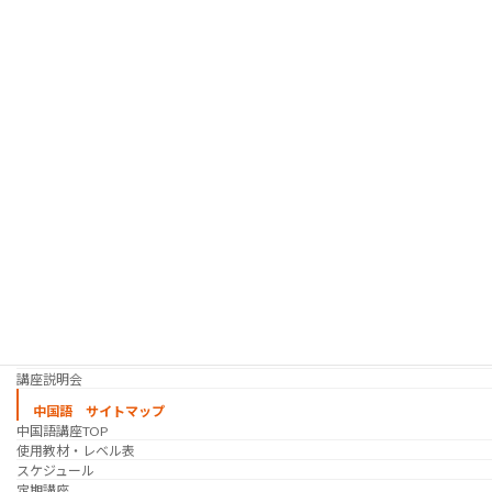
韓国語 サイトマップ
韓国語講座
「シゴトの韓国語」って？
使用教材・レベル表
定期講座（グループレッスン）
趣味の韓国語 コース
シゴトの韓国語 コース
時事韓国語
実践通訳講座
映像翻訳講座・オンライン
映像翻訳講座・通信添削
映像翻訳講座・吹き替え
日韓ゲーム翻訳講座・通信添削
スケジュール
プライベートレッスン
韓国語 特別講座
過去の講座
講師紹介
受講生の声
講座説明会
中国語 サイトマップ
中国語講座TOP
使用教材・レベル表
スケジュール
定期講座