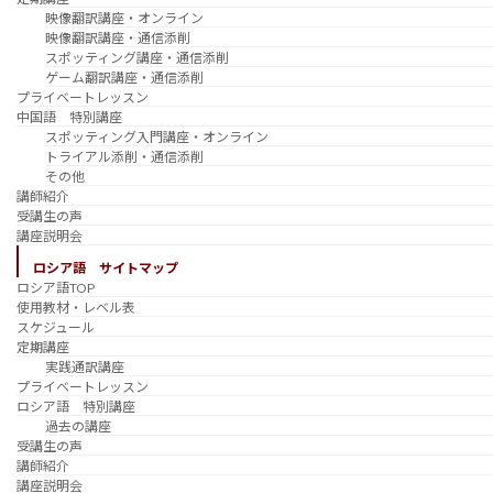
映像翻訳講座・オンライン
映像翻訳講座・通信添削
スポッティング講座・通信添削
ゲーム翻訳講座・通信添削
プライベートレッスン
中国語 特別講座
スポッティング入門講座・オンライン
トライアル添削・通信添削
その他
講師紹介
受講生の声
講座説明会
ロシア語 サイトマップ
ロシア語TOP
使用教材・レベル表
スケジュール
定期講座
実践通訳講座
プライベートレッスン
ロシア語 特別講座
過去の講座
受講生の声
講師紹介
講座説明会