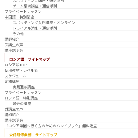
スポッティング講座・通信添削
ゲーム翻訳講座・通信添削
プライベートレッスン
中国語 特別講座
スポッティング入門講座・オンライン
トライアル添削・通信添削
その他
講師紹介
受講生の声
講座説明会
ロシア語 サイトマップ
ロシア語TOP
使用教材・レベル表
スケジュール
定期講座
実践通訳講座
プライベートレッスン
ロシア語 特別講座
過去の講座
受講生の声
講師紹介
講座説明会
「ロシア語圏へ行く方のためのハンドブック」無料進呈
委託研修業務 サイトマップ