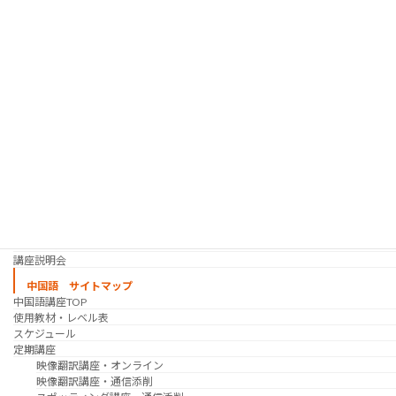
使用教材・レベル表
定期講座（グループレッスン）
趣味の韓国語 コース
シゴトの韓国語 コース
時事韓国語
実践通訳講座
映像翻訳講座・オンライン
映像翻訳講座・通信添削
映像翻訳講座・吹き替え
日韓ゲーム翻訳講座・通信添削
スケジュール
プライベートレッスン
韓国語 特別講座
過去の講座
講師紹介
受講生の声
講座説明会
中国語 サイトマップ
中国語講座TOP
使用教材・レベル表
スケジュール
定期講座
映像翻訳講座・オンライン
映像翻訳講座・通信添削