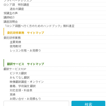
プライベートレッスン
ロシア語 特別講座
過去の講座
受講生の声
講師紹介
講座説明会
「ロシア語圏へ行く方のためのハンドブック」無料進呈
委託研修業務 サイトマップ
委託研修業務
主要実績
使用教材
レッスン形態・お見積り
翻訳サービス サイトマップ
翻訳サービスTOP
ビジネス翻訳
おもてなし翻訳
映像翻訳講座・オンライン
書籍、学術論文 翻訳
対応言語・料金表
実績
お問い合せ・お見積もり
検索