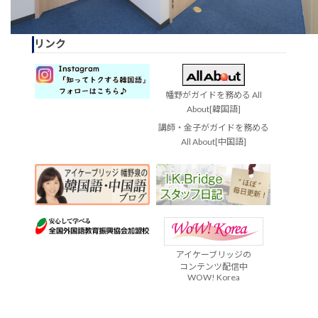
リンク
幡野がガイドを務める All
About[韓国語]
講師・金子がガイドを務める
All About[中国語]
アイケーブリッジの
コンテンツ配信中
WOW! Korea