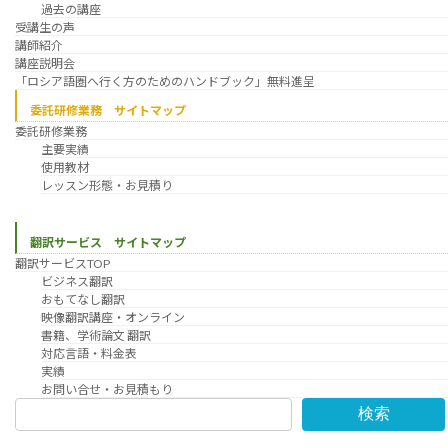
過去の講座
受講生の声
講師紹介
講座説明会
「ロシア語圏へ行く方のためのハンドブック」無料進呈
委託研修業務 サイトマップ
委託研修業務
主要実績
使用教材
レッスン形態・お見積り
翻訳サービス サイトマップ
翻訳サービスTOP
ビジネス翻訳
おもてなし翻訳
映像翻訳講座・オンライン
書籍、学術論文 翻訳
対応言語・料金表
実績
お問い合せ・お見積もり
検索