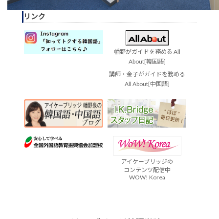
リンク
幡野がガイドを務める All
About[韓国語]
講師・金子がガイドを務める
All About[中国語]
アイケーブリッジの
コンテンツ配信中
WOW! Korea