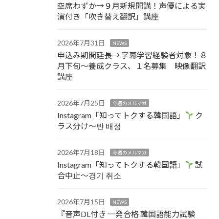
空席わずか→９月新規開講！声優による実
演付き「吹き替え翻訳」講座
2026年7月31日
NEWS
申込み期間延長→ 字幕学習経験者対象！８
月下旬～養成クラス、１名募集 映像翻訳
講座
2026年7月25日
今週のメルマガ
Instagram「知ってトクする韓国語」
ク
ラス分け～반 배정
2026年7月18日
今週のメルマガ
Instagram「知ってトクする韓国語」
試
合中止～경기 취소
2026年7月15日
NEWS
『音声DL付き 一発合格 韓国語能力試験