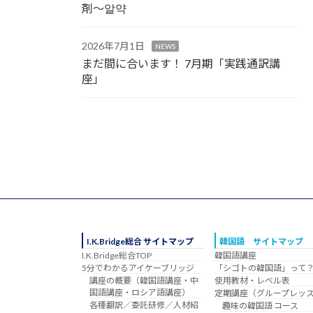
剤～알약
2026年7月1日
NEWS
まだ間に合います！ 7月期「実践通訳講
座」
I.K.Bridge総合 サイトマップ
韓国語 サイトマップ
I.K.Bridge総合TOP
韓国語講座
5分でわかるアイケーブリッジ
「シゴトの韓国語」って
講座の概要（韓国語講座・中
使用教材・レベル表
国語講座・ロシア語講座）
定期講座（グループレッ
各種翻訳／委託研修／人材紹
趣味の韓国語 コース