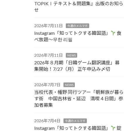
TOPIKⅠテキスト＆問題集』出版のお知ら
せ
2026年7月11日
今週のメルマガ
Instagram「知ってトクする韓国語」
食
べ放題～무한 리필
2026年7月11日
NEWS
2026年８月期「日韓ゲーム翻訳講座」募
集開始！7/27（月） 正午申込み〆切
2026年7月7日
NEWS
当校代表・幡野 同行ツアー「朝鮮族が暮ら
す街 中国吉林省・延辺 満喫４日間」参
加者募集
2026年7月4日
今週のメルマガ
Instagram「知ってトクする韓国語」
錠