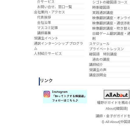
介サービス
シゴトの韓国語 コース
お問い合せ、窓口一覧
時事韓国語
会社案内・アクセス
実践通訳講座
代表挨拶
映像翻訳講座・オンラ
会社沿革
映像翻訳講座・通信添
マスコミ記事
映像翻訳講座・吹き替
講師募集
日韓ゲーム翻訳講座・
受講生イベント
削
通訳インターンシップ プログラ
スケジュール
ム
プライベートレッスン
人材紹介サービス
韓国語 特別講座
過去の講座
講師紹介
受講生の声
講座説明会
リンク
幡野がガイドを務める 
About[韓国語]
講師・金子がガイド
る All About[中国