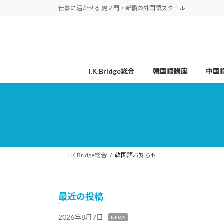
コ
ナ
仕事に活かせる 虎ノ門・新橋の外国語スクール
ン
ビ
テ
ゲ
ン
ー
ツ
シ
へ
ョ
I.K.Bridge総合
韓国語講座
中国
ス
ン
キ
に
ッ
移
プ
動
I.K.Bridge総合
韓国語お知らせ
最近の投稿
2026年8月7日
NEWS