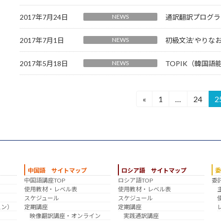
2017年7月24日
NEWS
通訳翻訳プログラ
2017年7月1日
NEWS
初級文法‘やりな
2017年5月18日
NEWS
TOPIK（韓国語
投
«
1
…
24
2
固
固
定
定
稿
ペ
ペ
の
ー
ー
ジ
ジ
ペ
中国語 サイトマップ
ロシア語 サイトマップ
ー
中国語講座TOP
ロシア語TOP
委
？
使用教材・レベル表
使用教材・レベル表
ジ
スケジュール
スケジュール
スン）
定期講座
定期講座
送
映像翻訳講座・オンライン
実践通訳講座