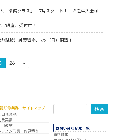
ム「準備クラス」、7月スタート！ ※途中入会可
おし’講座、受付中！
能力試験）対策講座、7/2（日）開講！
5
26
»
固
固
定
定
ペ
ペ
ー
ー
ジ
ジ
委託研修業務 サイトマップ
検索
託研修業務
主要実績
使用教材
お問い合わせ先一覧
レッスン形態・お見積り
資料請求