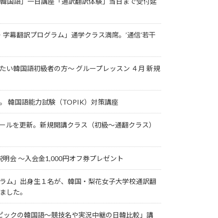
トの韓国語」一日講座「通訳翻訳体験」当日まで受付延
語・字幕翻訳プログラム」通学クラス満席。’通信’若干
たい韓国語初級者の方～ グループレッスン ４月 新規
。 韓国語能力試験（TOPIK）対策講座
ールを更新。新規開講クラス（初級～通翻クラス）
座説明会 ～入会金1,000円オフ券プレゼント
ラム」出身生１名が、韓国・梨花女子大学校通訳翻
ました。
ピックの韓国語～競技名や実況中継の日韓比較」講