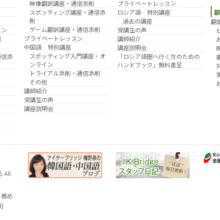
映像翻訳講座・通信添削
プライベートレッスン
り
スポッティング講座・通信添
ロシア語 特別講座
削
過去の講座
翻
ゲーム翻訳講座・通信添削
イン
受講生の声
プライベートレッスン
削
講師紹介
中国語 特別講座
え
講座説明会
スポッティング入門講座・オ
通信添
「ロシア語圏へ行く方のための
ンライン
ハンドブック」無料進呈
トライアル添削・通信添削
その他
講師紹介
受講生の声
講座説明会
All
を務め
語]