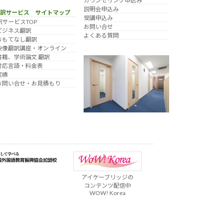
カウンセリング申込み
説明会申込み
翻訳サービス サイトマップ
受講申込み
訳サービスTOP
お問い合せ
ビジネス翻訳
よくある質問
おもてなし翻訳
映像翻訳講座・オンライン
書籍、学術論文 翻訳
対応言語・料金表
実績
お問い合せ・お見積もり
アイケーブリッジの
コンテンツ配信中
WOW! Korea