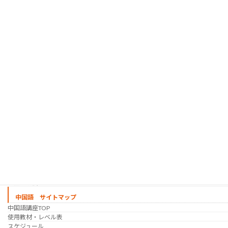
韓国語 サイトマップ
韓国語講座
「シゴトの韓国語」って？
使用教材・レベル表
定期講座（グループレッスン）
趣味の韓国語 コース
シゴトの韓国語 コース
時事韓国語
実践通訳講座
映像翻訳講座・オンライン
映像翻訳講座・通信添削
映像翻訳講座・吹き替え
日韓ゲーム翻訳講座・通信添削
スケジュール
プライベートレッスン
韓国語 特別講座
過去の講座
講師紹介
受講生の声
講座説明会
中国語 サイトマップ
中国語講座TOP
使用教材・レベル表
スケジュール