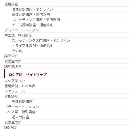
定期講座
映像翻訳講座・オンライン
映像翻訳講座・通信添削
スポッティング講座・通信添削
ゲーム翻訳講座・通信添削
プライベートレッスン
中国語 特別講座
スポッティング入門講座・オンライン
トライアル添削・通信添削
その他
講師紹介
受講生の声
講座説明会
ロシア語 サイトマップ
ロシア語TOP
使用教材・レベル表
スケジュール
定期講座
実践通訳講座
プライベートレッスン
ロシア語 特別講座
過去の講座
受講生の声
講師紹介