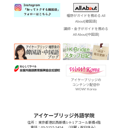
幡野がガイドを務める All
About[韓国語]
講師・金子がガイドを務める
All About[中国語]
アイケーブリッジの
コンテンツ配信中
WOW! Korea
アイケーブリッジ外語学院
住所： 東京都港区西新橋1-9-1 アコール新橋4階
電話：03-5157-2424 （日曜・祝日休み）