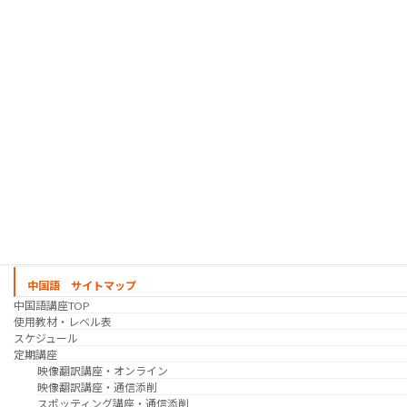
定期講座（グループレッスン）
趣味の韓国語 コース
シゴトの韓国語 コース
時事韓国語
実践通訳講座
映像翻訳講座・オンライン
映像翻訳講座・通信添削
映像翻訳講座・吹き替え
日韓ゲーム翻訳講座・通信添削
スケジュール
プライベートレッスン
韓国語 特別講座
過去の講座
講師紹介
受講生の声
講座説明会
中国語 サイトマップ
中国語講座TOP
使用教材・レベル表
スケジュール
定期講座
映像翻訳講座・オンライン
映像翻訳講座・通信添削
スポッティング講座・通信添削