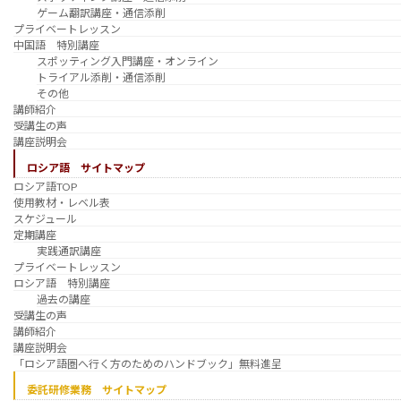
ゲーム翻訳講座・通信添削
プライベートレッスン
中国語 特別講座
スポッティング入門講座・オンライン
トライアル添削・通信添削
その他
講師紹介
受講生の声
講座説明会
ロシア語 サイトマップ
ロシア語TOP
使用教材・レベル表
スケジュール
定期講座
実践通訳講座
プライベートレッスン
ロシア語 特別講座
過去の講座
受講生の声
講師紹介
講座説明会
「ロシア語圏へ行く方のためのハンドブック」無料進呈
委託研修業務 サイトマップ