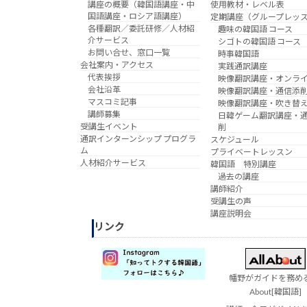
講座の概要（韓国語講座・中
使用教材・レベル表
国語講座・ロシア語講座）
定期講座（グループレッ
各種翻訳／委託研修／人材紹
趣味の韓国語 コース
介サービス
シゴトの韓国語 コース
お問い合せ、窓口一覧
時事韓国語
会社案内・アクセス
実践通訳講座
代表挨拶
映像翻訳講座・オンラ
会社沿革
映像翻訳講座・通信添
マスコミ記事
映像翻訳講座・吹き替
講師募集
日韓ゲーム翻訳講座・
受講生イベント
削
通訳インターンシップ プログラ
スケジュール
ム
プライベートレッスン
人材紹介サービス
韓国語 特別講座
過去の講座
講師紹介
受講生の声
講座説明会
リンク
幡野がガイドを務める 
About[韓国語]