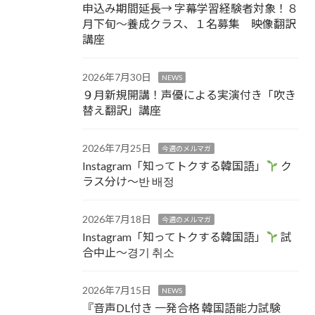
申込み期間延長→ 字幕学習経験者対象！８
月下旬～養成クラス、１名募集 映像翻訳
講座
2026年7月30日
NEWS
９月新規開講！声優による実演付き「吹き
替え翻訳」講座
2026年7月25日
今週のメルマガ
Instagram「知ってトクする韓国語」
ク
ラス分け～반 배정
2026年7月18日
今週のメルマガ
Instagram「知ってトクする韓国語」
試
合中止～경기 취소
2026年7月15日
NEWS
『音声DL付き 一発合格 韓国語能力試験