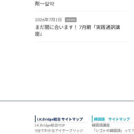
剤～알약
2026年7月1日
NEWS
まだ間に合います！ 7月期「実践通訳講
座」
I.K.Bridge総合 サイトマップ
韓国語 サイトマップ
I.K.Bridge総合TOP
韓国語講座
5分でわかるアイケーブリッジ
「シゴトの韓国語」って