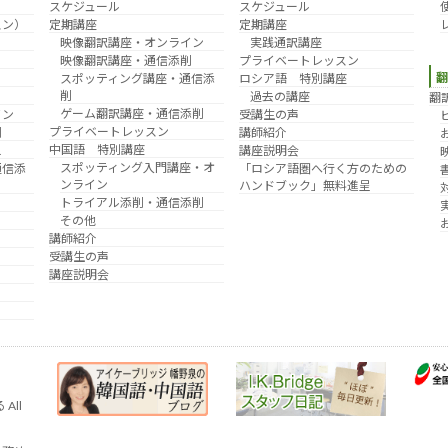
スケジュール
スケジュール
スン）
定期講座
定期講座
映像翻訳講座・オンライン
実践通訳講座
映像翻訳講座・通信添削
プライベートレッスン
スポッティング講座・通信添
ロシア語 特別講座
削
過去の講座
翻
ゲーム翻訳講座・通信添削
イン
受講生の声
プライベートレッスン
削
講師紹介
中国語 特別講座
え
講座説明会
スポッティング入門講座・オ
通信添
「ロシア語圏へ行く方のための
ンライン
ハンドブック」無料進呈
トライアル添削・通信添削
その他
講師紹介
受講生の声
講座説明会
All