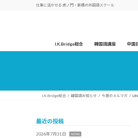
コ
ナ
仕事に活かせる 虎ノ門・新橋の外国語スクール
ン
ビ
テ
ゲ
ン
ー
ツ
シ
へ
ョ
I.K.Bridge総合
韓国語講座
中国
ス
ン
キ
に
ッ
移
プ
動
I.K.Bridge総合
韓国語お知らせ
今週のメルマガ
L
最近の投稿
2026年7月31日
NEWS