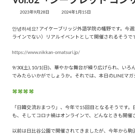
最
2023年9月28日
2024年1月15日
終
更
안녕하세요? アイケーブリッジ外語学院の幡野です。今
新
日
ラインでない）リアルイベントとして開催されるそうで
時
:
https://www.nikkan-omatsuri.jp/
9/30(土), 10/1(日)、華やかな舞台が繰り広げられ
でみたらいかがでしょうか。それでは、本日のLINEマガ
「日韓交流おまつり」、今年で15回目となるそうです。
も、そしてコロナ禍はオンラインで、どんなときも開催
以前は日比谷公園で開催されてきましたが、今年から駒