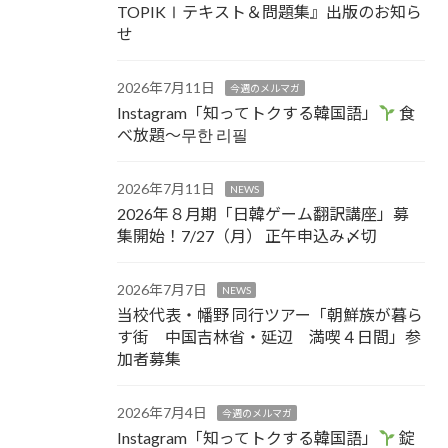
TOPIKⅠテキスト＆問題集』出版のお知ら
せ
2026年7月11日
今週のメルマガ
Instagram「知ってトクする韓国語」
食
べ放題～무한 리필
2026年7月11日
NEWS
2026年８月期「日韓ゲーム翻訳講座」募
集開始！7/27（月） 正午申込み〆切
2026年7月7日
NEWS
当校代表・幡野 同行ツアー「朝鮮族が暮ら
す街 中国吉林省・延辺 満喫４日間」参
加者募集
2026年7月4日
今週のメルマガ
Instagram「知ってトクする韓国語」
錠