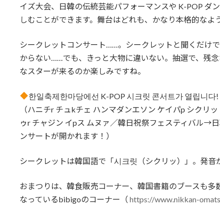
イズ大会、日韓の伝統芸能パフォーマンスや K-POP ダ
しむことができます。舞台はどれも、かなり本格的なよ
シークレットコンサート……。シークレットと聞くだけ
からない……でも、きっと大物に違いない。抽選で、残
なスターが来るのか楽しみですね。
한일축제한마당에선 K-POP 시크릿 콘서트가 열립니다!
（ハニチr チュkチェ ハンマダンエソン ケイパp シクリ
ゥr チャジン イpス ムヌァ／韓日祝祭フェスティバル→
ンサートが開かれます！）
シークレットは韓国語で「시크릿（シクリッ）」。発音
おまつりは、韓食販売コーナー、韓国書籍のブースも多
なっているbibigoのコーナー（
https://www.nikkan-omats