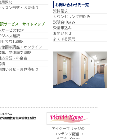
使用教材
お問い合わせ先一覧
レッスン形態・お見積り
資料請求
カウンセリング申込み
説明会申込み
翻訳サービス サイトマップ
受講申込み
訳サービスTOP
お問い合せ
ビジネス翻訳
よくある質問
おもてなし翻訳
映像翻訳講座・オンライン
書籍、学術論文 翻訳
対応言語・料金表
実績
お問い合せ・お見積もり
アイケーブリッジの
コンテンツ配信中
WOW! Korea