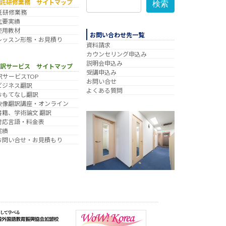
委託研修業務 サイトマップ
検索
託研修業務
主要実績
使用教材
お問い合わせ先一覧
レッスン形態・お見積り
資料請求
カウンセリング申込み
説明会申込み
翻訳サービス サイトマップ
受講申込み
訳サービスTOP
お問い合せ
ビジネス翻訳
よくある質問
おもてなし翻訳
映像翻訳講座・オンライン
書籍、学術論文 翻訳
対応言語・料金表
実績
お問い合せ・お見積もり