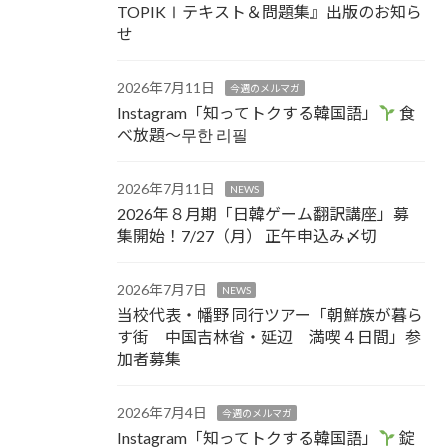
TOPIKⅠテキスト＆問題集』出版のお知ら
せ
2026年7月11日
今週のメルマガ
Instagram「知ってトクする韓国語」
食
べ放題～무한 리필
2026年7月11日
NEWS
2026年８月期「日韓ゲーム翻訳講座」募
集開始！7/27（月） 正午申込み〆切
2026年7月7日
NEWS
当校代表・幡野 同行ツアー「朝鮮族が暮ら
す街 中国吉林省・延辺 満喫４日間」参
加者募集
2026年7月4日
今週のメルマガ
Instagram「知ってトクする韓国語」
錠