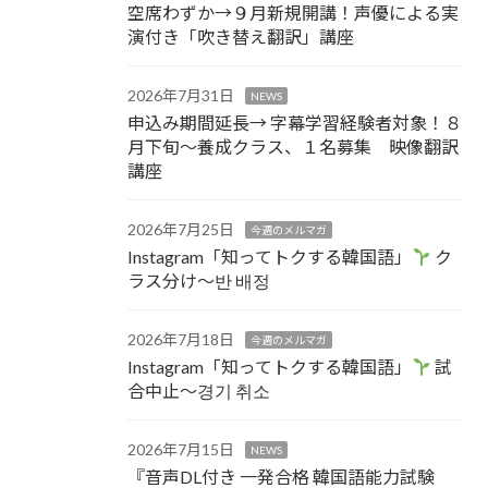
空席わずか→９月新規開講！声優による実
演付き「吹き替え翻訳」講座
2026年7月31日
NEWS
申込み期間延長→ 字幕学習経験者対象！８
月下旬～養成クラス、１名募集 映像翻訳
講座
2026年7月25日
今週のメルマガ
Instagram「知ってトクする韓国語」
ク
ラス分け～반 배정
2026年7月18日
今週のメルマガ
Instagram「知ってトクする韓国語」
試
合中止～경기 취소
2026年7月15日
NEWS
『音声DL付き 一発合格 韓国語能力試験