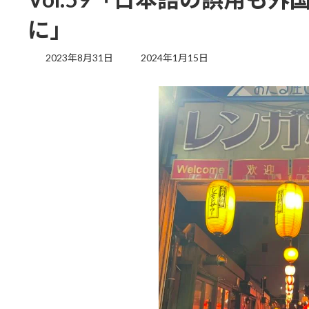
に」
最
2023年8月31日
2024年1月15日
終
更
新
日
時
: