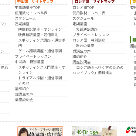
中国語 サイトマップ
ロシア語 サイトマップ
中国語講座TOP
ロシア語TOP
委
？
使用教材・レベル表
使用教材・レベル表
スケジュール
スケジュール
スン）
定期講座
定期講座
映像翻訳講座・オンライン
実践通訳講座
映像翻訳講座・通信添削
プライベートレッスン
スポッティング講座・通信添
ロシア語 特別講座
削
過去の講座
翻
ゲーム翻訳講座・通信添削
イン
受講生の声
プライベートレッスン
削
講師紹介
中国語 特別講座
え
講座説明会
スポッティング入門講座・オ
通信添
「ロシア語圏へ行く方のための
ンライン
ハンドブック」無料進呈
トライアル添削・通信添削
その他
講師紹介
受講生の声
講座説明会