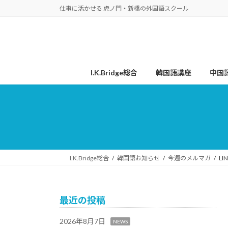
コ
ナ
仕事に活かせる 虎ノ門・新橋の外国語スクール
ン
ビ
テ
ゲ
ン
ー
ツ
シ
へ
ョ
I.K.Bridge総合
韓国語講座
中国
ス
ン
キ
に
ッ
移
プ
動
I.K.Bridge総合
韓国語お知らせ
今週のメルマガ
L
最近の投稿
2026年8月7日
NEWS