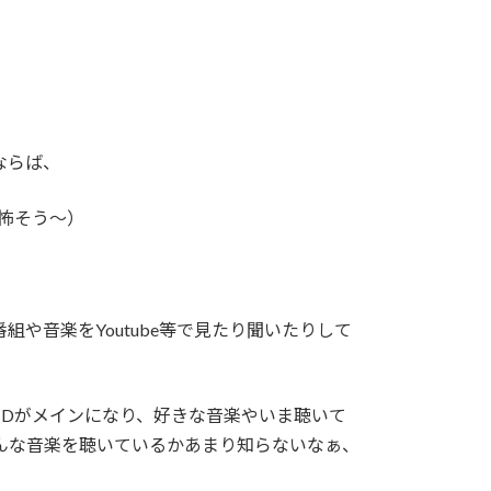
ならば、
く怖そう～）
や音楽をYoutube等で見たり聞いたりして
CDがメインになり、好きな音楽やいま聴いて
んな音楽を聴いているかあまり知らないなぁ、