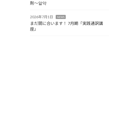
剤～알약
2026年7月1日
NEWS
まだ間に合います！ 7月期「実践通訳講
座」