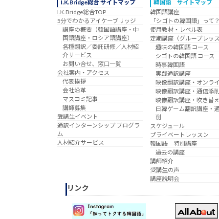
I.K.Bridge総合 サイトマップ
韓国語 サイトマップ
I.K.Bridge総合TOP
韓国語講座
5分でわかるアイケーブリッジ
「シゴトの韓国語」って
講座の概要（韓国語講座・中
使用教材・レベル表
国語講座・ロシア語講座）
定期講座（グループレッ
各種翻訳／委託研修／人材紹
趣味の韓国語 コース
介サービス
シゴトの韓国語 コース
お問い合せ、窓口一覧
時事韓国語
会社案内・アクセス
実践通訳講座
代表挨拶
映像翻訳講座・オンラ
会社沿革
映像翻訳講座・通信添
マスコミ記事
映像翻訳講座・吹き替
講師募集
日韓ゲーム翻訳講座・
受講生イベント
削
通訳インターンシップ プログラ
スケジュール
ム
プライベートレッスン
人材紹介サービス
韓国語 特別講座
過去の講座
講師紹介
受講生の声
講座説明会
リンク