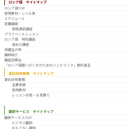
ロシア語 サイトマップ
ロシア語TOP
使用教材・レベル表
スケジュール
定期講座
実践通訳講座
プライベートレッスン
ロシア語 特別講座
過去の講座
受講生の声
講師紹介
講座説明会
「ロシア語圏へ行く方のためのハンドブック」無料進呈
委託研修業務 サイトマップ
委託研修業務
主要実績
使用教材
レッスン形態・お見積り
翻訳サービス サイトマップ
翻訳サービスTOP
ビジネス翻訳
おもてなし翻訳