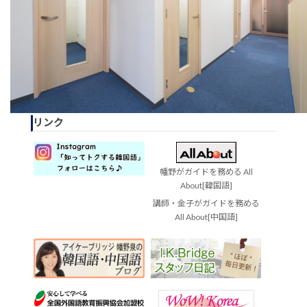
リンク
幡野がガイドを務める All
About[韓国語]
講師・金子がガイドを務める
All About[中国語]