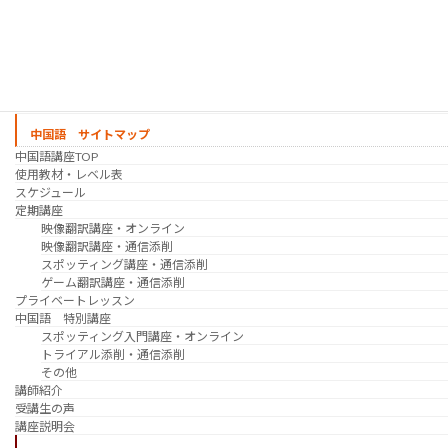
プライベートレッスン
韓国語 特別講座
過去の講座
講師紹介
受講生の声
講座説明会
中国語 サイトマップ
中国語講座TOP
使用教材・レベル表
スケジュール
定期講座
映像翻訳講座・オンライン
映像翻訳講座・通信添削
スポッティング講座・通信添削
ゲーム翻訳講座・通信添削
プライベートレッスン
中国語 特別講座
スポッティング入門講座・オンライン
トライアル添削・通信添削
その他
講師紹介
受講生の声
講座説明会