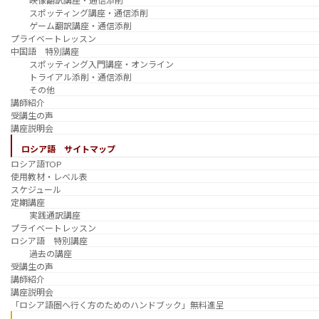
映像翻訳講座・通信添削
スポッティング講座・通信添削
ゲーム翻訳講座・通信添削
プライベートレッスン
中国語 特別講座
スポッティング入門講座・オンライン
トライアル添削・通信添削
その他
講師紹介
受講生の声
講座説明会
ロシア語 サイトマップ
ロシア語TOP
使用教材・レベル表
スケジュール
定期講座
実践通訳講座
プライベートレッスン
ロシア語 特別講座
過去の講座
受講生の声
講師紹介
講座説明会
「ロシア語圏へ行く方のためのハンドブック」無料進呈