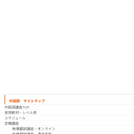
「シゴトの韓国語」って？
使用教材・レベル表
定期講座（グループレッスン）
趣味の韓国語 コース
シゴトの韓国語 コース
時事韓国語
実践通訳講座
映像翻訳講座・オンライン
映像翻訳講座・通信添削
映像翻訳講座・吹き替え
日韓ゲーム翻訳講座・通信添削
スケジュール
プライベートレッスン
韓国語 特別講座
過去の講座
講師紹介
受講生の声
講座説明会
中国語 サイトマップ
中国語講座TOP
使用教材・レベル表
スケジュール
定期講座
映像翻訳講座・オンライン