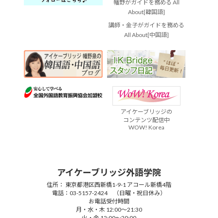
幡野がガイドを務める All
About[韓国語]
講師・金子がガイドを務める
All About[中国語]
アイケーブリッジの
コンテンツ配信中
WOW! Korea
アイケーブリッジ外語学院
住所： 東京都港区西新橋1-9-1 アコール新橋4階
電話：03-5157-2424 （日曜・祝日休み）
お電話受付時間
月・水・木 12:00～21:30
火・金 12:00～20:00