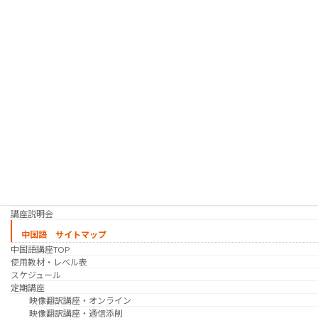
使用教材・レベル表
定期講座（グループレッスン）
趣味の韓国語 コース
シゴトの韓国語 コース
時事韓国語
実践通訳講座
映像翻訳講座・オンライン
映像翻訳講座・通信添削
映像翻訳講座・吹き替え
日韓ゲーム翻訳講座・通信添削
スケジュール
プライベートレッスン
韓国語 特別講座
過去の講座
講師紹介
受講生の声
講座説明会
中国語 サイトマップ
中国語講座TOP
使用教材・レベル表
スケジュール
定期講座
映像翻訳講座・オンライン
映像翻訳講座・通信添削