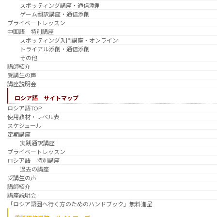
スポッティング講座・通信添削
ゲーム翻訳講座・通信添削
プライベートレッスン
中国語 特別講座
スポッティング入門講座・オンライン
トライアル添削・通信添削
その他
講師紹介
受講生の声
講座説明会
ロシア語 サイトマップ
ロシア語TOP
使用教材・レベル表
スケジュール
定期講座
実践通訳講座
プライベートレッスン
ロシア語 特別講座
過去の講座
受講生の声
講師紹介
講座説明会
「ロシア語圏へ行く方のためのハンドブック」無料進呈