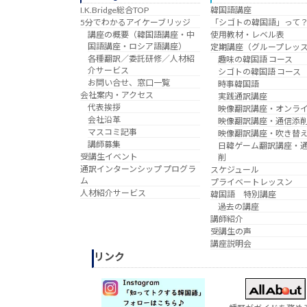
I.K.Bridge総合TOP
韓国語講座
5分でわかるアイケーブリッジ
「シゴトの韓国語」って
講座の概要（韓国語講座・中
使用教材・レベル表
国語講座・ロシア語講座）
定期講座（グループレッ
各種翻訳／委託研修／人材紹
趣味の韓国語 コース
介サービス
シゴトの韓国語 コース
お問い合せ、窓口一覧
時事韓国語
会社案内・アクセス
実践通訳講座
代表挨拶
映像翻訳講座・オンラ
会社沿革
映像翻訳講座・通信添
マスコミ記事
映像翻訳講座・吹き替
講師募集
日韓ゲーム翻訳講座・
受講生イベント
削
通訳インターンシップ プログラ
スケジュール
ム
プライベートレッスン
人材紹介サービス
韓国語 特別講座
過去の講座
講師紹介
受講生の声
講座説明会
リンク