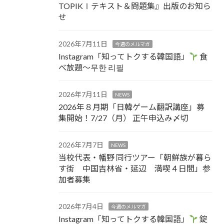
TOPIKⅠテキスト＆問題集』出版のお知ら
せ
2026年7月11日
今週のメルマガ
Instagram「知ってトクする韓国語」
食
べ放題～무한 리필
2026年7月11日
NEWS
2026年８月期「日韓ゲーム翻訳講座」募
集開始！7/27（月） 正午申込み〆切
2026年7月7日
NEWS
当校代表・幡野 同行ツアー「朝鮮族が暮ら
す街 中国吉林省・延辺 満喫４日間」参
加者募集
2026年7月4日
今週のメルマガ
Instagram「知ってトクする韓国語」
錠