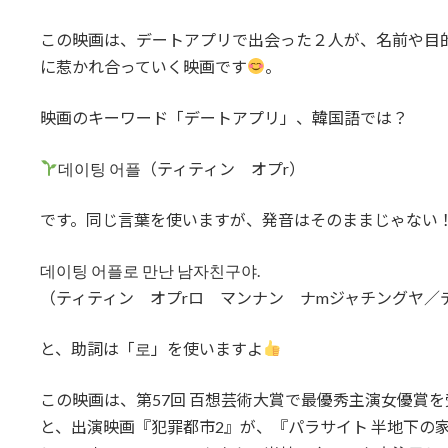
この映画は、デートアプリで出会った２人が、名前や目的
に惹かれ合っていく映画です
。
映画のキーワード「デートアプリ」、韓国語では？
데이팅 어플（ティティン オプr）
です。同じ言葉を使いますが、発音はそのままじゃない
데이팅 어플로 만난 남자친구야.
（ティティン オプrロ マンナン ナmジャチングヤ／
と、助詞は「로」を使いますよ
この映画は、第57回 百想芸術大賞で最優秀主演女優賞
と、出演映画『犯罪都市2』が、『パラサイト 半地下の家