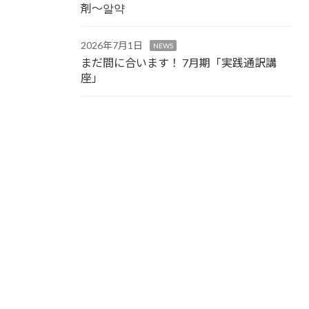
剤～알약
2026年7月1日
NEWS
まだ間に合います！ 7月期「実践通訳講
座」