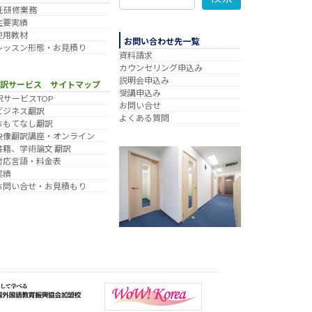
託研修業務
主要実績
使用教材
お問い合わせ先一覧
レッスン形態・お見積り
資料請求
カウンセリング申込み
説明会申込み
翻訳サービス サイトマップ
受講申込み
訳サービスTOP
お問い合せ
ビジネス翻訳
よくある質問
おもてなし翻訳
映像翻訳講座・オンライン
書籍、学術論文 翻訳
対応言語・料金表
実績
お問い合せ・お見積もり