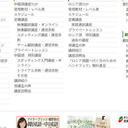
中国語講座TOP
ロシア語TOP
委
？
使用教材・レベル表
使用教材・レベル表
スケジュール
スケジュール
スン）
定期講座
定期講座
映像翻訳講座・オンライン
実践通訳講座
映像翻訳講座・通信添削
プライベートレッスン
スポッティング講座・通信添
ロシア語 特別講座
削
過去の講座
翻
ゲーム翻訳講座・通信添削
イン
受講生の声
プライベートレッスン
削
講師紹介
中国語 特別講座
え
講座説明会
スポッティング入門講座・オ
通信添
「ロシア語圏へ行く方のための
ンライン
ハンドブック」無料進呈
トライアル添削・通信添削
その他
講師紹介
受講生の声
講座説明会