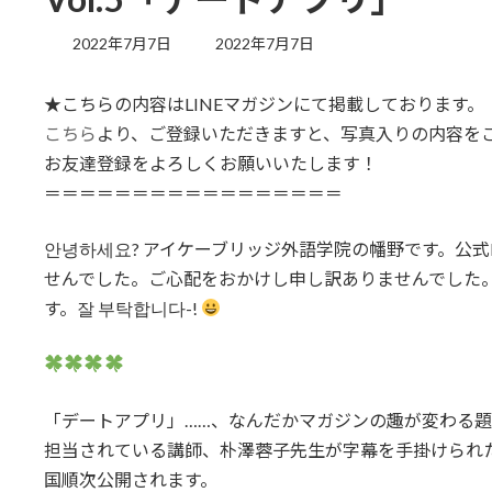
最
2022年7月7日
2022年7月7日
終
更
★こちらの内容はLINEマガジンにて掲載しております。
新
日
こちら
より、ご登録いただきますと、写真入りの内容を
時
お友達登録をよろしくお願いいたします！
:
＝＝＝＝＝＝＝＝＝＝＝＝＝＝＝＝＝
안녕하세요? アイケーブリッジ外語学院の幡野です。公式
せんでした。ご心配をおかけし申し訳ありませんでした
す。잘 부탁합니다-!
「デートアプリ」……、なんだかマガジンの趣が変わる
担当されている講師、朴澤蓉子先生が字幕を手掛けられた『
国順次公開されます。