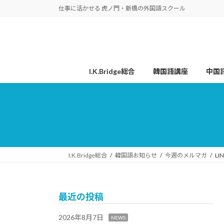
コ
ナ
仕事に活かせる 虎ノ門・新橋の外国語スクール
ン
ビ
テ
ゲ
ン
ー
ツ
シ
へ
ョ
I.K.Bridge総合
韓国語講座
中国
ス
ン
キ
に
ッ
移
プ
動
I.K.Bridge総合
韓国語お知らせ
今週のメルマガ
L
最近の投稿
2026年8月7日
NEWS