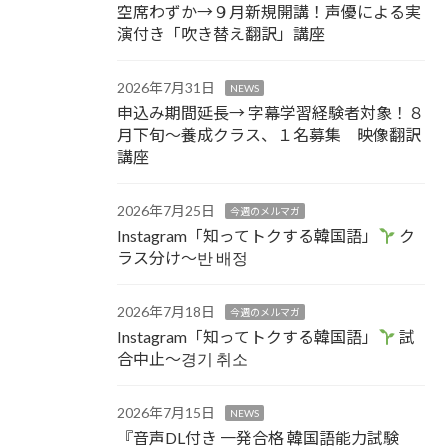
空席わずか→９月新規開講！声優による実
演付き「吹き替え翻訳」講座
2026年7月31日
NEWS
申込み期間延長→ 字幕学習経験者対象！８
月下旬～養成クラス、１名募集 映像翻訳
講座
2026年7月25日
今週のメルマガ
Instagram「知ってトクする韓国語」
ク
ラス分け～반 배정
2026年7月18日
今週のメルマガ
Instagram「知ってトクする韓国語」
試
合中止～경기 취소
2026年7月15日
NEWS
『音声DL付き 一発合格 韓国語能力試験