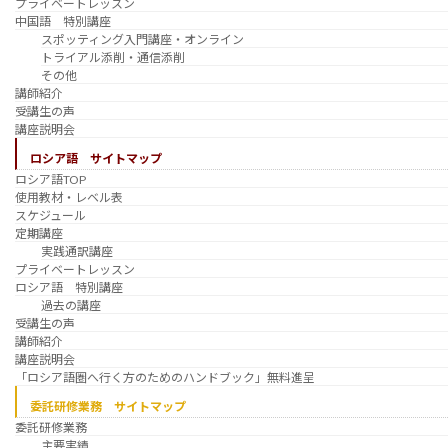
プライベートレッスン
中国語 特別講座
スポッティング入門講座・オンライン
トライアル添削・通信添削
その他
講師紹介
受講生の声
講座説明会
ロシア語 サイトマップ
ロシア語TOP
使用教材・レベル表
スケジュール
定期講座
実践通訳講座
プライベートレッスン
ロシア語 特別講座
過去の講座
受講生の声
講師紹介
講座説明会
「ロシア語圏へ行く方のためのハンドブック」無料進呈
委託研修業務 サイトマップ
委託研修業務
主要実績