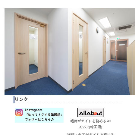
リンク
幡野がガイドを務める All
About[韓国語]
講師・金子がガイドを務める