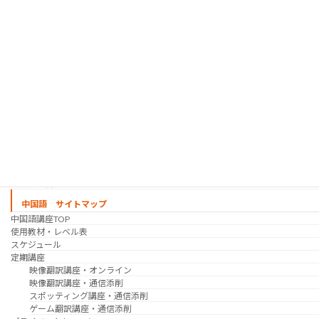
趣味の韓国語 コース
シゴトの韓国語 コース
時事韓国語
実践通訳講座
映像翻訳講座・オンライン
映像翻訳講座・通信添削
映像翻訳講座・吹き替え
日韓ゲーム翻訳講座・通信添削
スケジュール
プライベートレッスン
韓国語 特別講座
過去の講座
講師紹介
受講生の声
講座説明会
中国語 サイトマップ
中国語講座TOP
使用教材・レベル表
スケジュール
定期講座
映像翻訳講座・オンライン
映像翻訳講座・通信添削
スポッティング講座・通信添削
ゲーム翻訳講座・通信添削