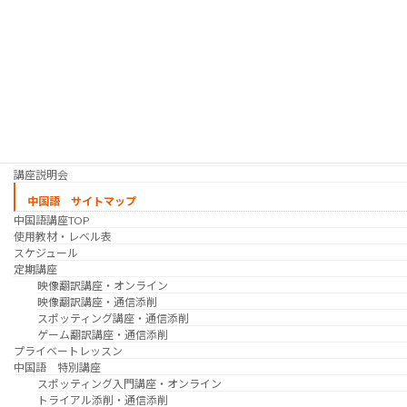
映像翻訳講座・オンライン
映像翻訳講座・通信添削
映像翻訳講座・吹き替え
日韓ゲーム翻訳講座・通信添削
スケジュール
プライベートレッスン
韓国語 特別講座
過去の講座
講師紹介
受講生の声
講座説明会
中国語 サイトマップ
中国語講座TOP
使用教材・レベル表
スケジュール
定期講座
映像翻訳講座・オンライン
映像翻訳講座・通信添削
スポッティング講座・通信添削
ゲーム翻訳講座・通信添削
プライベートレッスン
中国語 特別講座
スポッティング入門講座・オンライン
トライアル添削・通信添削