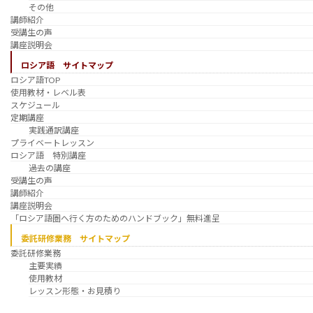
その他
講師紹介
受講生の声
講座説明会
ロシア語 サイトマップ
ロシア語TOP
使用教材・レベル表
スケジュール
定期講座
実践通訳講座
プライベートレッスン
ロシア語 特別講座
過去の講座
受講生の声
講師紹介
講座説明会
「ロシア語圏へ行く方のためのハンドブック」無料進呈
委託研修業務 サイトマップ
委託研修業務
主要実績
使用教材
レッスン形態・お見積り