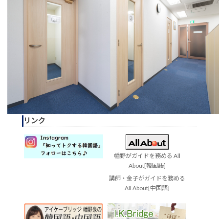
リンク
幡野がガイドを務める All
About[韓国語]
講師・金子がガイドを務める
All About[中国語]