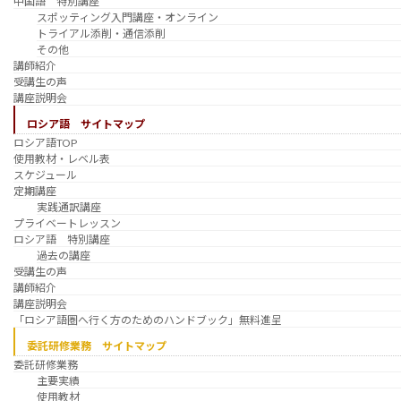
中国語 特別講座
スポッティング入門講座・オンライン
トライアル添削・通信添削
その他
講師紹介
受講生の声
講座説明会
ロシア語 サイトマップ
ロシア語TOP
使用教材・レベル表
スケジュール
定期講座
実践通訳講座
プライベートレッスン
ロシア語 特別講座
過去の講座
受講生の声
講師紹介
講座説明会
「ロシア語圏へ行く方のためのハンドブック」無料進呈
委託研修業務 サイトマップ
委託研修業務
主要実績
使用教材