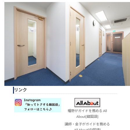
リンク
幡野がガイドを務める All
About[韓国語]
講師・金子がガイドを務める
All About[中国語]