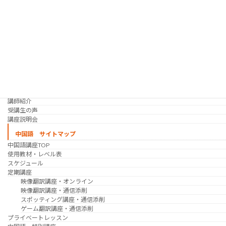
シゴトの韓国語 コース
時事韓国語
実践通訳講座
映像翻訳講座・オンライン
映像翻訳講座・通信添削
映像翻訳講座・吹き替え
日韓ゲーム翻訳講座・通信添削
スケジュール
プライベートレッスン
韓国語 特別講座
過去の講座
講師紹介
受講生の声
講座説明会
中国語 サイトマップ
中国語講座TOP
使用教材・レベル表
スケジュール
定期講座
映像翻訳講座・オンライン
映像翻訳講座・通信添削
スポッティング講座・通信添削
ゲーム翻訳講座・通信添削
プライベートレッスン