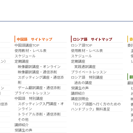
中国語 サイトマップ
ロシア語 サイトマップ
中国語講座TOP
ロシア語TOP
委
？
使用教材・レベル表
使用教材・レベル表
スケジュール
スケジュール
スン）
定期講座
定期講座
映像翻訳講座・オンライン
実践通訳講座
映像翻訳講座・通信添削
プライベートレッスン
スポッティング講座・通信添
ロシア語 特別講座
削
過去の講座
翻
ゲーム翻訳講座・通信添削
イン
受講生の声
プライベートレッスン
削
講師紹介
中国語 特別講座
え
講座説明会
スポッティング入門講座・オ
通信添
「ロシア語圏へ行く方のための
ンライン
ハンドブック」無料進呈
トライアル添削・通信添削
その他
講師紹介
受講生の声