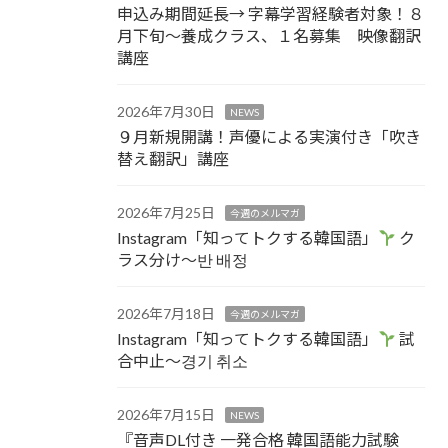
申込み期間延長→ 字幕学習経験者対象！８
月下旬～養成クラス、１名募集 映像翻訳
講座
2026年7月30日
NEWS
９月新規開講！声優による実演付き「吹き
替え翻訳」講座
2026年7月25日
今週のメルマガ
Instagram「知ってトクする韓国語」
ク
ラス分け～반 배정
2026年7月18日
今週のメルマガ
Instagram「知ってトクする韓国語」
試
合中止～경기 취소
2026年7月15日
NEWS
『音声DL付き 一発合格 韓国語能力試験