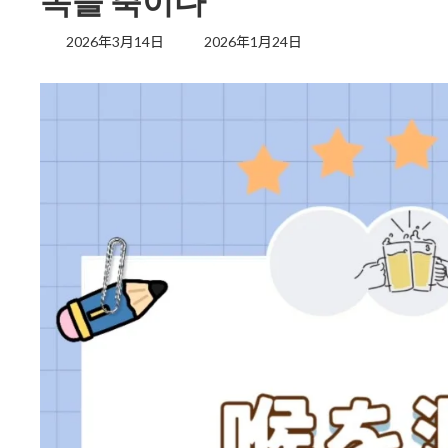
목을 축이다
最
2026年3月14日
2026年1月24日
終
更
新
日
時
: