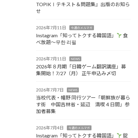
TOPIKⅠテキスト＆問題集』出版のお知ら
せ
2026年7月11日
今週のメルマガ
Instagram「知ってトクする韓国語」
食
べ放題～무한 리필
2026年7月11日
NEWS
2026年８月期「日韓ゲーム翻訳講座」募
集開始！7/27（月） 正午申込み〆切
2026年7月7日
NEWS
当校代表・幡野 同行ツアー「朝鮮族が暮ら
す街 中国吉林省・延辺 満喫４日間」参
加者募集
2026年7月4日
今週のメルマガ
Instagram「知ってトクする韓国語」
錠