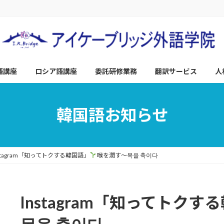
語講座
ロシア語講座
委託研修業務
翻訳サービス
人
韓国語お知らせ
nstagram「知ってトクする韓国語」
喉を潤す～목을 축이다
Instagram「知ってトクす