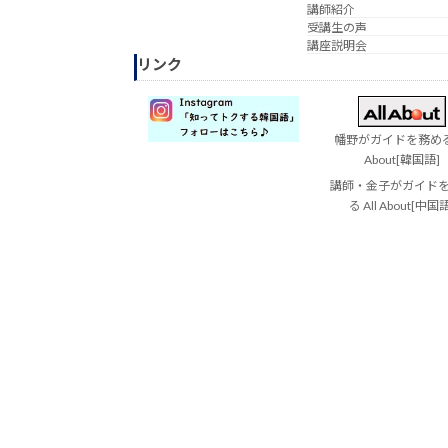
講師紹介
受講生の声
講座説明会
リンク
幡野がガイドを務める 
About[韓国語]
講師・金子がガイド
る All About[中国