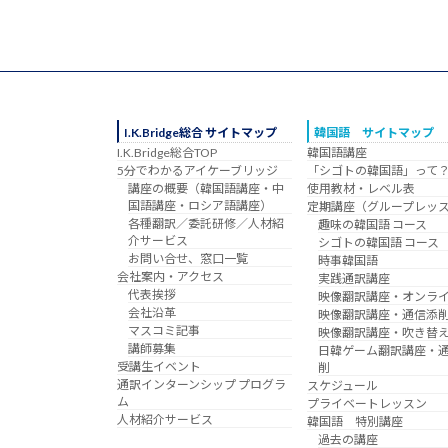
I.K.Bridge総合 サイトマップ
韓国語 サイトマップ
I.K.Bridge総合TOP
韓国語講座
5分でわかるアイケーブリッジ
「シゴトの韓国語」って
講座の概要（韓国語講座・中
使用教材・レベル表
国語講座・ロシア語講座）
定期講座（グループレッ
各種翻訳／委託研修／人材紹
趣味の韓国語 コース
介サービス
シゴトの韓国語 コース
お問い合せ、窓口一覧
時事韓国語
会社案内・アクセス
実践通訳講座
代表挨拶
映像翻訳講座・オンラ
会社沿革
映像翻訳講座・通信添
マスコミ記事
映像翻訳講座・吹き替
講師募集
日韓ゲーム翻訳講座・
受講生イベント
削
通訳インターンシップ プログラ
スケジュール
ム
プライベートレッスン
人材紹介サービス
韓国語 特別講座
過去の講座