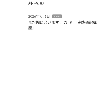
剤～알약
2026年7月1日
NEWS
まだ間に合います！ 7月期「実践通訳講
座」