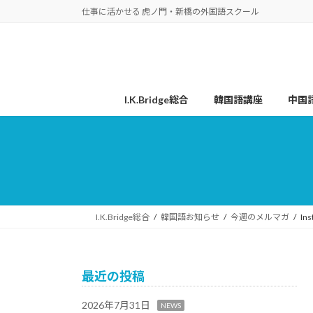
コ
ナ
仕事に活かせる 虎ノ門・新橋の外国語スクール
ン
ビ
テ
ゲ
ン
ー
ツ
シ
へ
ョ
I.K.Bridge総合
韓国語講座
中国
ス
ン
キ
に
ッ
移
プ
動
I.K.Bridge総合
韓国語お知らせ
今週のメルマガ
I
最近の投稿
2026年7月31日
NEWS