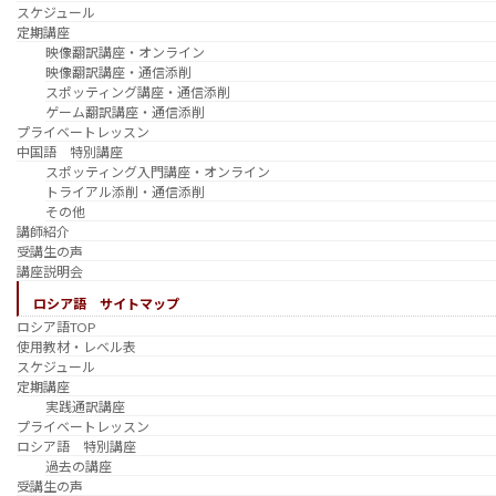
スケジュール
定期講座
映像翻訳講座・オンライン
映像翻訳講座・通信添削
スポッティング講座・通信添削
ゲーム翻訳講座・通信添削
プライベートレッスン
中国語 特別講座
スポッティング入門講座・オンライン
トライアル添削・通信添削
その他
講師紹介
受講生の声
講座説明会
ロシア語 サイトマップ
ロシア語TOP
使用教材・レベル表
スケジュール
定期講座
実践通訳講座
プライベートレッスン
ロシア語 特別講座
過去の講座
受講生の声