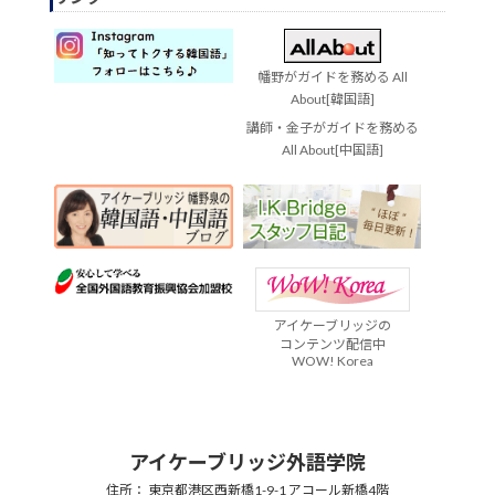
幡野がガイドを務める All
About[韓国語]
講師・金子がガイドを務める
All About[中国語]
アイケーブリッジの
コンテンツ配信中
WOW! Korea
アイケーブリッジ外語学院
住所： 東京都港区西新橋1-9-1 アコール新橋4階