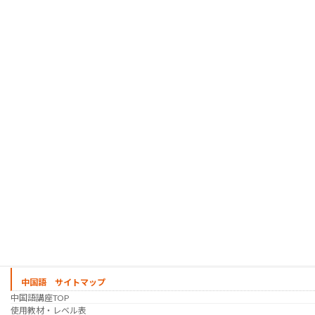
韓国語 サイトマップ
韓国語講座
「シゴトの韓国語」って？
使用教材・レベル表
定期講座（グループレッスン）
趣味の韓国語 コース
シゴトの韓国語 コース
時事韓国語
実践通訳講座
映像翻訳講座・オンライン
映像翻訳講座・通信添削
映像翻訳講座・吹き替え
日韓ゲーム翻訳講座・通信添削
スケジュール
プライベートレッスン
韓国語 特別講座
過去の講座
講師紹介
受講生の声
講座説明会
中国語 サイトマップ
中国語講座TOP
使用教材・レベル表