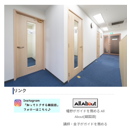
リンク
幡野がガイドを務める All
About[韓国語]
講師・金子がガイドを務める