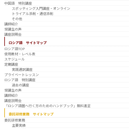
中国語 特別講座
スポッティング入門講座・オンライン
トライアル添削・通信添削
その他
講師紹介
受講生の声
講座説明会
ロシア語 サイトマップ
ロシア語TOP
使用教材・レベル表
スケジュール
定期講座
実践通訳講座
プライベートレッスン
ロシア語 特別講座
過去の講座
受講生の声
講師紹介
講座説明会
「ロシア語圏へ行く方のためのハンドブック」無料進呈
委託研修業務 サイトマップ
委託研修業務
主要実績