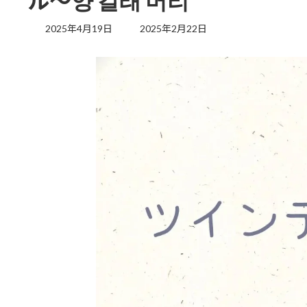
ル～양 갈래 머리
最
2025年4月19日
2025年2月22日
終
更
新
日
時
: