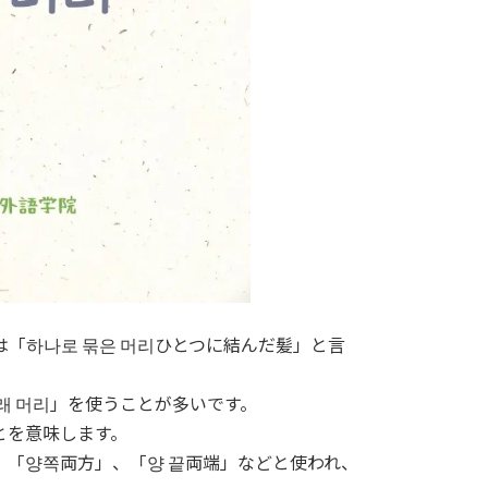
「하나로 묶은 머리ひとつに結んだ髪」と言
래 머리」を使うことが多いです。
とを意味します。
「양쪽両方」、「양 끝両端」などと使われ、