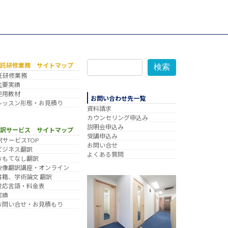
委託研修業務 サイトマップ
検索
託研修業務
主要実績
使用教材
お問い合わせ先一覧
レッスン形態・お見積り
資料請求
カウンセリング申込み
説明会申込み
翻訳サービス サイトマップ
受講申込み
訳サービスTOP
お問い合せ
ビジネス翻訳
よくある質問
おもてなし翻訳
映像翻訳講座・オンライン
書籍、学術論文 翻訳
対応言語・料金表
実績
お問い合せ・お見積もり