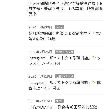
申込み期間延長→ 字幕学習経験者対象！８
月下旬～養成クラス、１名募集 映像翻訳
講座
2026年7月30日
NEWS
９月新規開講！声優による実演付き「吹き
替え翻訳」講座
2026年7月25日
今週のメルマガ
Instagram「知ってトクする韓国語」
ク
ラス分け～반 배정
2026年7月18日
今週のメルマガ
Instagram「知ってトクする韓国語」
試
合中止～경기 취소
2026年7月15日
NEWS
『音声DL付き 一発合格 韓国語能力試験