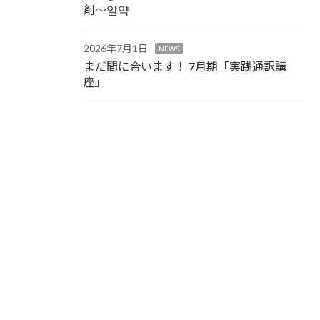
剤～알약
2026年7月1日
NEWS
まだ間に合います！ 7月期「実践通訳講
座」