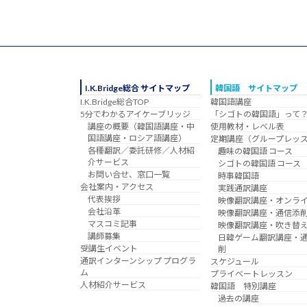
I.K.Bridge総合 サイトマップ
韓国語 サイトマップ
I.K.Bridge総合TOP
韓国語講座
5分でわかるアイケーブリッジ
「シゴトの韓国語」って
講座の概要（韓国語講座・中
使用教材・レベル表
国語講座・ロシア語講座）
定期講座（グループレッ
各種翻訳／委託研修／人材紹
趣味の韓国語 コース
介サービス
シゴトの韓国語 コース
お問い合せ、窓口一覧
時事韓国語
会社案内・アクセス
実践通訳講座
代表挨拶
映像翻訳講座・オンラ
会社沿革
映像翻訳講座・通信添
マスコミ記事
映像翻訳講座・吹き替
講師募集
日韓ゲーム翻訳講座・
受講生イベント
削
通訳インターンシップ プログラ
スケジュール
ム
プライベートレッスン
人材紹介サービス
韓国語 特別講座
過去の講座