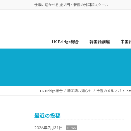
コ
ナ
仕事に活かせる 虎ノ門・新橋の外国語スクール
ン
ビ
テ
ゲ
ン
ー
ツ
シ
へ
ョ
I.K.Bridge総合
韓国語講座
中国
ス
ン
キ
に
ッ
移
プ
動
I.K.Bridge総合
韓国語お知らせ
今週のメルマガ
I
最近の投稿
2026年7月31日
NEWS