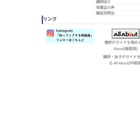
講師紹介
受講生の声
講座説明会
リンク
幡野がガイドを務める 
About[韓国語]
講師・金子がガイド
る All About[中国