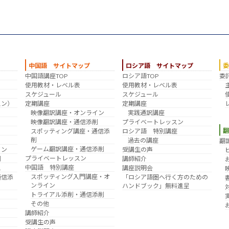
中国語 サイトマップ
ロシア語 サイトマップ
中国語講座TOP
ロシア語TOP
委
？
使用教材・レベル表
使用教材・レベル表
スケジュール
スケジュール
スン）
定期講座
定期講座
映像翻訳講座・オンライン
実践通訳講座
映像翻訳講座・通信添削
プライベートレッスン
スポッティング講座・通信添
ロシア語 特別講座
削
過去の講座
翻
ゲーム翻訳講座・通信添削
イン
受講生の声
プライベートレッスン
削
講師紹介
中国語 特別講座
え
講座説明会
スポッティング入門講座・オ
通信添
「ロシア語圏へ行く方のための
ンライン
ハンドブック」無料進呈
トライアル添削・通信添削
その他
講師紹介
受講生の声