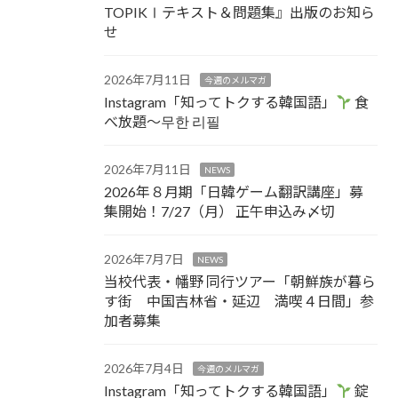
TOPIKⅠテキスト＆問題集』出版のお知ら
せ
2026年7月11日
今週のメルマガ
Instagram「知ってトクする韓国語」
食
べ放題～무한 리필
2026年7月11日
NEWS
2026年８月期「日韓ゲーム翻訳講座」募
集開始！7/27（月） 正午申込み〆切
2026年7月7日
NEWS
当校代表・幡野 同行ツアー「朝鮮族が暮ら
す街 中国吉林省・延辺 満喫４日間」参
加者募集
2026年7月4日
今週のメルマガ
Instagram「知ってトクする韓国語」
錠