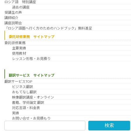
ロシア語 特別講座
過去の講座
受講生の声
講師紹介
講座説明会
「ロシア語圏へ行く方のためのハンドブック」無料進呈
委託研修業務 サイトマップ
委託研修業務
主要実績
使用教材
レッスン形態・お見積り
翻訳サービス サイトマップ
翻訳サービスTOP
ビジネス翻訳
おもてなし翻訳
映像翻訳講座・オンライン
書籍、学術論文 翻訳
対応言語・料金表
実績
お問い合せ・お見積もり
検索