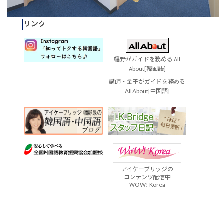
リンク
幡野がガイドを務める All
About[韓国語]
講師・金子がガイドを務める
All About[中国語]
アイケーブリッジの
コンテンツ配信中
WOW! Korea