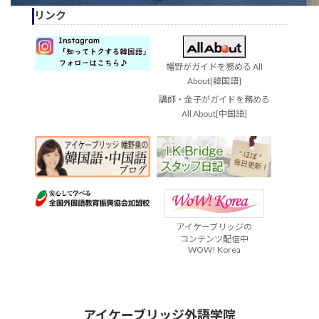
リンク
幡野がガイドを務める All
About[韓国語]
講師・金子がガイドを務める
All About[中国語]
アイケーブリッジの
コンテンツ配信中
WOW! Korea
アイケーブリッジ外語学院