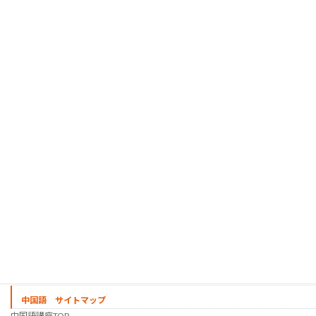
通訳インターンシップ プログラム
人材紹介サービス
韓国語 サイトマップ
韓国語講座
「シゴトの韓国語」って？
使用教材・レベル表
定期講座（グループレッスン）
趣味の韓国語 コース
シゴトの韓国語 コース
時事韓国語
実践通訳講座
映像翻訳講座・オンライン
映像翻訳講座・通信添削
映像翻訳講座・吹き替え
日韓ゲーム翻訳講座・通信添削
スケジュール
プライベートレッスン
韓国語 特別講座
過去の講座
講師紹介
受講生の声
講座説明会
中国語 サイトマップ
中国語講座TOP