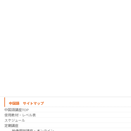
韓国語講座
「シゴトの韓国語」って？
使用教材・レベル表
定期講座（グループレッスン）
趣味の韓国語 コース
シゴトの韓国語 コース
時事韓国語
実践通訳講座
映像翻訳講座・オンライン
映像翻訳講座・通信添削
映像翻訳講座・吹き替え
日韓ゲーム翻訳講座・通信添削
スケジュール
プライベートレッスン
韓国語 特別講座
過去の講座
講師紹介
受講生の声
講座説明会
中国語 サイトマップ
中国語講座TOP
使用教材・レベル表
スケジュール
定期講座
映像翻訳講座・オンライン