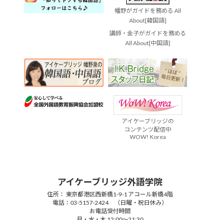
幡野がガイドを務める All
About[韓国語]
講師・金子がガイドを務める
All About[中国語]
アイケーブリッジの
コンテンツ配信中
WOW! Korea
アイケーブリッジ外語学院
住所： 東京都港区西新橋1-9-1 アコール新橋4階
電話：03-5157-2424 （日曜・祝日休み）
お電話受付時間
月・水・木 12:00～21:30