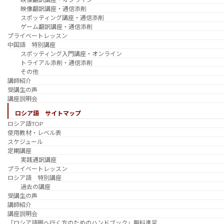
映像翻訳講座・通信添削
スポッティング講座・通信添削
ゲーム翻訳講座・通信添削
プライベートレッスン
中国語 特別講座
スポッティング入門講座・オンライン
トライアル添削・通信添削
その他
講師紹介
受講生の声
講座説明会
ロシア語 サイトマップ
ロシア語TOP
使用教材・レベル表
スケジュール
定期講座
実践通訳講座
プライベートレッスン
ロシア語 特別講座
過去の講座
受講生の声
講師紹介
講座説明会
「ロシア語圏へ行く方のためのハンドブック」無料進呈