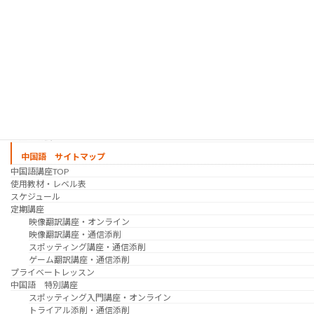
映像翻訳講座・オンライン
映像翻訳講座・通信添削
映像翻訳講座・吹き替え
日韓ゲーム翻訳講座・通信添削
スケジュール
プライベートレッスン
韓国語 特別講座
過去の講座
講師紹介
受講生の声
講座説明会
中国語 サイトマップ
中国語講座TOP
使用教材・レベル表
スケジュール
定期講座
映像翻訳講座・オンライン
映像翻訳講座・通信添削
スポッティング講座・通信添削
ゲーム翻訳講座・通信添削
プライベートレッスン
中国語 特別講座
スポッティング入門講座・オンライン
トライアル添削・通信添削