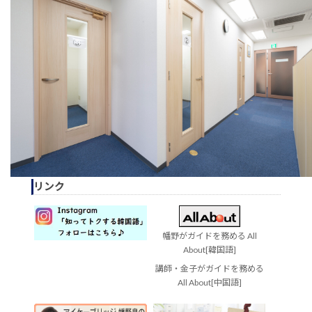
リンク
幡野がガイドを務める All
About[韓国語]
講師・金子がガイドを務める
All About[中国語]