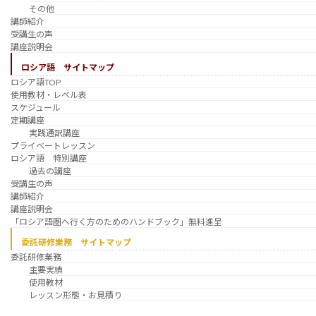
その他
講師紹介
受講生の声
講座説明会
ロシア語 サイトマップ
ロシア語TOP
使用教材・レベル表
スケジュール
定期講座
実践通訳講座
プライベートレッスン
ロシア語 特別講座
過去の講座
受講生の声
講師紹介
講座説明会
「ロシア語圏へ行く方のためのハンドブック」無料進呈
委託研修業務 サイトマップ
委託研修業務
主要実績
使用教材
レッスン形態・お見積り