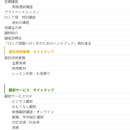
定期講座
実践通訳講座
プライベートレッスン
ロシア語 特別講座
過去の講座
受講生の声
講師紹介
講座説明会
「ロシア語圏へ行く方のためのハンドブック」無料進呈
委託研修業務 サイトマップ
委託研修業務
主要実績
使用教材
レッスン形態・お見積り
翻訳サービス サイトマップ
翻訳サービスTOP
ビジネス翻訳
おもてなし翻訳
映像翻訳講座・オンライン
書籍、学術論文 翻訳
対応言語・料金表
実績