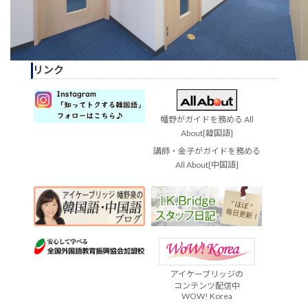
リンク
幡野がガイドを務める All
About[韓国語]
講師・金子がガイドを務める
All About[中国語]
アイケーブリッジの
コンテンツ配信中
WOW! Korea