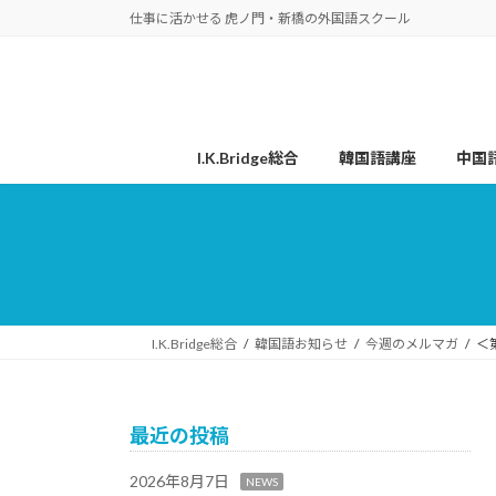
コ
ナ
仕事に活かせる 虎ノ門・新橋の外国語スクール
ン
ビ
テ
ゲ
ン
ー
ツ
シ
へ
ョ
I.K.Bridge総合
韓国語講座
中国
ス
ン
キ
に
ッ
移
プ
動
I.K.Bridge総合
韓国語お知らせ
今週のメルマガ
＜
最近の投稿
2026年8月7日
NEWS