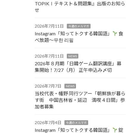
TOPIKⅠテキスト＆問題集』出版のお知ら
せ
2026年7月11日
今週のメルマガ
Instagram「知ってトクする韓国語」
食
べ放題～무한 리필
2026年7月11日
NEWS
2026年８月期「日韓ゲーム翻訳講座」募
集開始！7/27（月） 正午申込み〆切
2026年7月7日
NEWS
当校代表・幡野 同行ツアー「朝鮮族が暮ら
す街 中国吉林省・延辺 満喫４日間」参
加者募集
2026年7月4日
今週のメルマガ
Instagram「知ってトクする韓国語」
錠