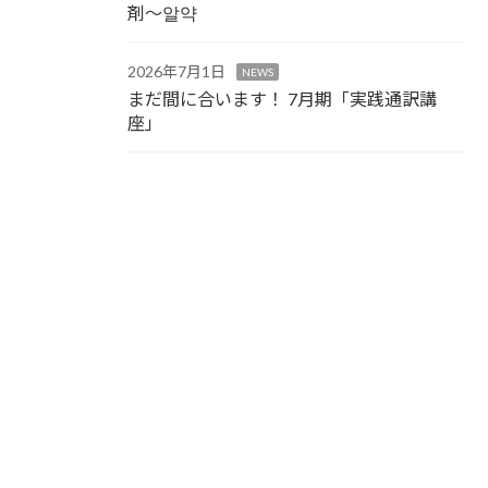
剤～알약
2026年7月1日
NEWS
まだ間に合います！ 7月期「実践通訳講
座」