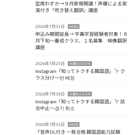
空席わずか→９月新規開講！声優による実
演付き「吹き替え翻訳」講座
2026年7月31日
NEWS
申込み期間延長→ 字幕学習経験者対象！８
月下旬～養成クラス、１名募集 映像翻訳
講座
2026年7月25日
今週のメルマガ
Instagram「知ってトクする韓国語」
ク
ラス分け～반 배정
2026年7月18日
今週のメルマガ
Instagram「知ってトクする韓国語」
試
合中止～경기 취소
2026年7月15日
NEWS
『音声DL付き 一発合格 韓国語能力試験