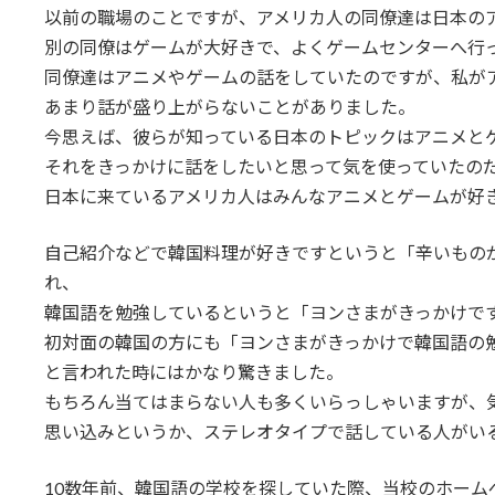
以前の職場のことですが、アメリカ人の同僚達は日本の
別の同僚はゲームが大好きで、よくゲームセンターへ行
同僚達はアニメやゲームの話をしていたのですが、私が
あまり話が盛り上がらないことがありました。
今思えば、彼らが知っている日本のトピックはアニメと
それをきっかけに話をしたいと思って気を使っていたの
日本に来ているアメリカ人はみんなアニメとゲームが好
自己紹介などで韓国料理が好きですというと「辛いもの
れ、
韓国語を勉強しているというと「ヨンさまがきっかけで
初対面の韓国の方にも「ヨンさまがきっかけで韓国語の
と言われた時にはかなり驚きました。
もちろん当てはまらない人も多くいらっしゃいますが、
思い込みというか、ステレオタイプで話している人がい
10数年前、韓国語の学校を探していた際、当校のホーム