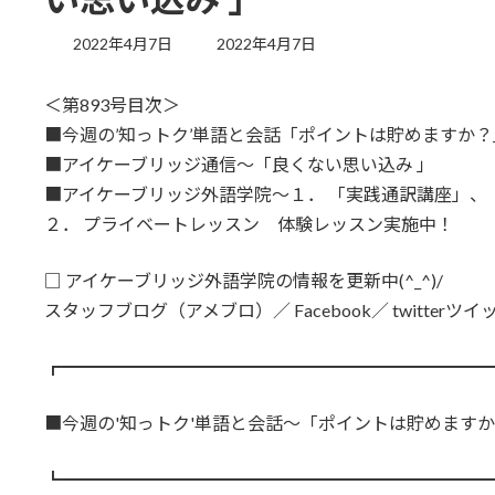
最
2022年4月7日
2022年4月7日
終
更
＜第893号目次＞
新
日
■今週の’知っトク’単語と会話「ポイントは貯めますか？
時
■アイケーブリッジ通信～「良くない思い込み 」
:
■アイケーブリッジ外語学院～１． 「実践通訳講座」、
２． プライベートレッスン 体験レッスン実施中！
□ アイケーブリッジ外語学院の情報を更新中(^_^)/
スタッフブログ（アメブロ）／ Facebook／ twitter
┏━━━━━━━━━━━━━━━━━━━━━━━━
■今週の'知っトク'単語と会話～「ポイントは貯めますか
┗━━━━━━━━━━━━━━━━━━━━━━━━