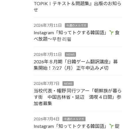
TOPIKⅠテキスト＆問題集』出版のお知ら
せ
2026年7月11日
今週のメルマガ
Instagram「知ってトクする韓国語」
食
べ放題～무한 리필
2026年7月11日
NEWS
2026年８月期「日韓ゲーム翻訳講座」募
集開始！7/27（月） 正午申込み〆切
2026年7月7日
NEWS
当校代表・幡野 同行ツアー「朝鮮族が暮ら
す街 中国吉林省・延辺 満喫４日間」参
加者募集
2026年7月4日
今週のメルマガ
Instagram「知ってトクする韓国語」
錠