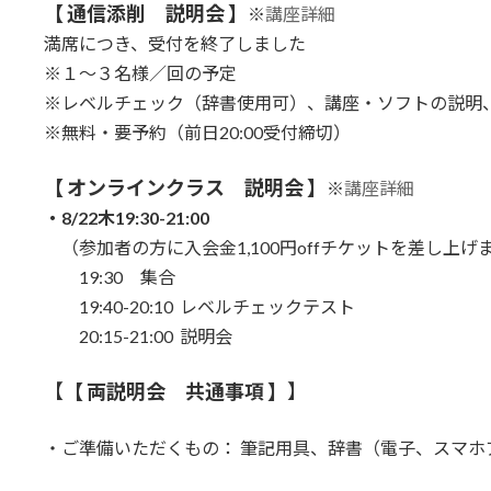
【
通信添削 説明会
】
※
講座詳細
満席につき、受付を終了しました
※１～３名様／回の予定
※レベルチェック（辞書使用可）、講座・ソフトの説明
※無料・要予約（前日20:00受付締切）
【
オンラインクラス 説明会
】
※
講座詳細
・8/22木19:30-21:00
（参加者の方に入会金1,100円offチケットを差し上げ
19:30 集合
19:40-20:10 レベルチェックテスト
20:15-21:00 説明会
【
【 両説明会 共通事項 】
】
・ご準備いただくもの： 筆記用具、辞書（電子、スマホ