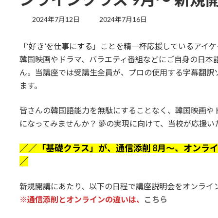
最
2024年7月12日
2024年7月16日
終
更
「‘好き’を仕事にする」ことを精一杯応援しているアイ
新
日
韓国映画やドラマ、バラエティ番組などにご自身の日本
時
ん。当講座では受講生全員が、プロの使用する字幕翻訳
:
ます。
皆さんの韓国語能力を無駄にすることなく、韓国映画や
になってみませんか？ 夢の実現に向けて、当校が応援い
／／「基礎クラス」が、通信添削 8月～、オンラ
／
新規開講にあたり、以下の日程で講座説明会をオンライン
※通信添削とオンラインの違いは、
こちら