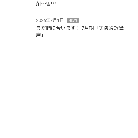
剤～알약
2026年7月1日
NEWS
まだ間に合います！ 7月期「実践通訳講
座」