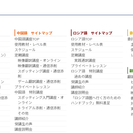
中国語 サイトマップ
ロシア語 サイトマップ
中国語講座TOP
ロシア語TOP
委
？
使用教材・レベル表
使用教材・レベル表
スケジュール
スケジュール
スン）
定期講座
定期講座
映像翻訳講座・オンライン
実践通訳講座
映像翻訳講座・通信添削
プライベートレッスン
スポッティング講座・通信添
ロシア語 特別講座
削
過去の講座
翻
ゲーム翻訳講座・通信添削
イン
受講生の声
プライベートレッスン
削
講師紹介
中国語 特別講座
え
講座説明会
スポッティング入門講座・オ
通信添
「ロシア語圏へ行く方のための
ンライン
ハンドブック」無料進呈
トライアル添削・通信添削
その他
講師紹介
受講生の声
講座説明会