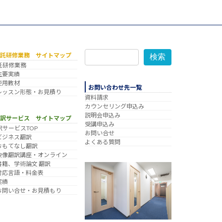
委託研修業務 サイトマップ
検索
託研修業務
主要実績
使用教材
お問い合わせ先一覧
レッスン形態・お見積り
資料請求
カウンセリング申込み
説明会申込み
翻訳サービス サイトマップ
受講申込み
訳サービスTOP
お問い合せ
ビジネス翻訳
よくある質問
おもてなし翻訳
映像翻訳講座・オンライン
書籍、学術論文 翻訳
対応言語・料金表
実績
お問い合せ・お見積もり