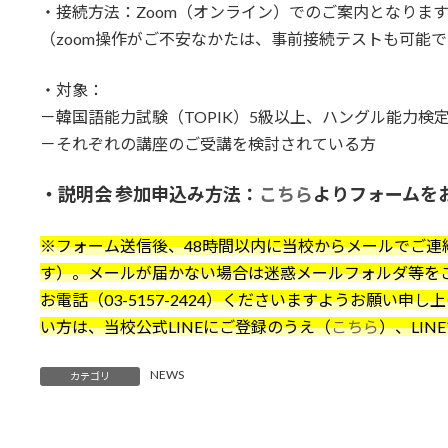
・接続方法：Zoom（オンライン）でのご案内となりま
（zoom操作がご不安なかたは、事前接続テストも可能
・対象：
－韓国語能力試験（TOPIK）5級以上、ハングル能力検定
－それぞれの講座のご受講を検討されている方
・説明会
参加申込み方法：
こちら
よりフォームを
※フォーム送信後、48時間以内に当校からメールでご連
す）。メールが届かない場合は迷惑メールフォルダ等を
お電話（03-5157-2424）くださいますようお願い
い方は、当校公式LINEにご登録のうえ（
こちら
）、LI
NEWS
カテゴリ