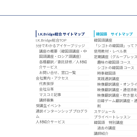
I.K.Bridge総合 サイトマップ
韓国語 サイトマップ
I.K.Bridge総合TOP
韓国語講座
5分でわかるアイケーブリッジ
「シゴトの韓国語」って
講座の概要（韓国語講座・中
使用教材・レベル表
国語講座・ロシア語講座）
定期講座（グループレッ
各種翻訳／委託研修／人材紹
趣味の韓国語 コース
介サービス
シゴトの韓国語 コース
お問い合せ、窓口一覧
時事韓国語
会社案内・アクセス
実践通訳講座
代表挨拶
映像翻訳講座・オンラ
会社沿革
映像翻訳講座・通信添
マスコミ記事
映像翻訳講座・吹き替
講師募集
日韓ゲーム翻訳講座・
受講生イベント
削
通訳インターンシップ プログラ
スケジュール
ム
プライベートレッスン
人材紹介サービス
韓国語 特別講座
過去の講座
講師紹介