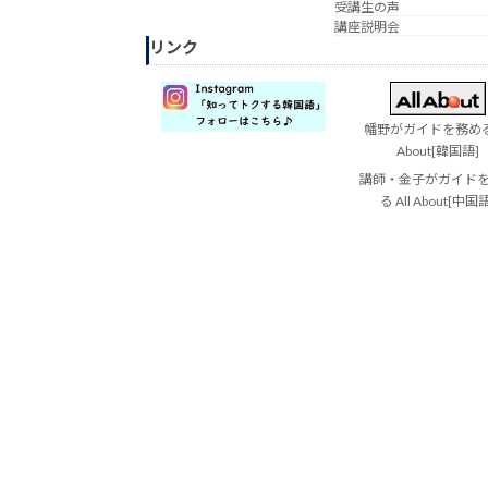
受講生の声
講座説明会
リンク
幡野がガイドを務める 
About[韓国語]
講師・金子がガイド
る All About[中国