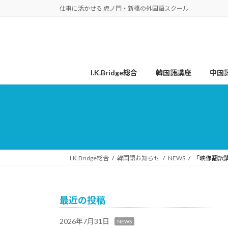
コ
ナ
仕事に活かせる 虎ノ門・新橋の外国語スクール
ン
ビ
テ
ゲ
ン
ー
ツ
シ
へ
ョ
I.K.Bridge総合
韓国語講座
中国
ス
ン
キ
に
ッ
移
プ
動
I.K.Bridge総合
韓国語お知らせ
NEWS
「映像翻訳講
最近の投稿
2026年7月31日
NEWS