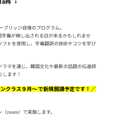
ケーブリッジ自慢のプログラム。
語字幕が映し出される日が来るかもしれませ
ソフトを使用し、字幕翻訳の技術やコツを学び
ドラマを通じ、韓国文化や最新の話題の伝道師
たします！
イン
クラス
９月～ で新規開講予定です！
／
（zoom）で実施します。