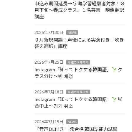
申込み期間延長→ 字幕学習経験者対象！８
月下旬～養成クラス、１名募集 映像翻訳
講座
2026年7月30日
NEWS
９月新規開講！声優による実演付き「吹き
替え翻訳」講座
2026年7月25日
今週のメルマガ
Instagram「知ってトクする韓国語」
ク
ラス分け～반 배정
2026年7月18日
今週のメルマガ
Instagram「知ってトクする韓国語」
試
合中止～경기 취소
2026年7月15日
NEWS
『音声DL付き 一発合格 韓国語能力試験