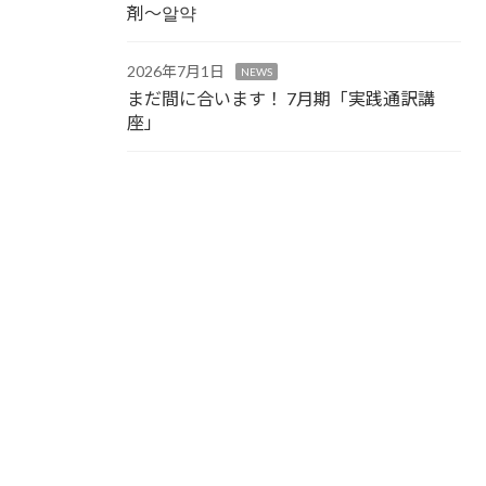
剤～알약
2026年7月1日
NEWS
まだ間に合います！ 7月期「実践通訳講
座」