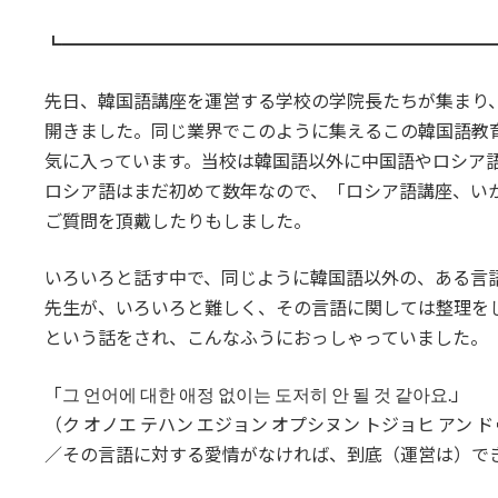
┗━━━━━━━━━━━━━━━━━━━━━━━━
先日、韓国語講座を運営する学校の学院長たちが集まり
開きました。同じ業界でこのように集えるこの韓国語教
気に入っています。当校は韓国語以外に中国語やロシア
ロシア語はまだ初めて数年なので、「ロシア語講座、い
ご質問を頂戴したりもしました。
いろいろと話す中で、同じように韓国語以外の、ある言
先生が、いろいろと難しく、その言語に関しては整理を
という話をされ、こんなふうにおっしゃっていました。
「그 언어에 대한 애정 없이는 도저히 안 될 것 같아요.」
（ク オノエ テハン エジョン オプシヌン トジョヒ アン ド
／その言語に対する愛情がなければ、到底（運営は）で