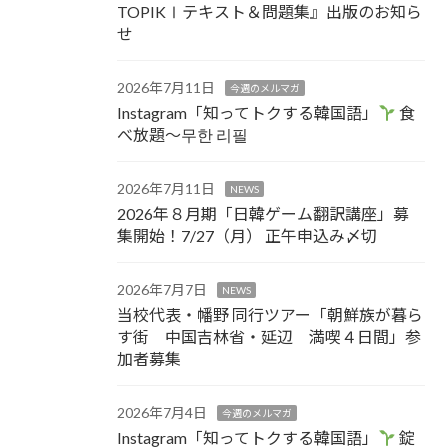
TOPIKⅠテキスト＆問題集』出版のお知ら
せ
2026年7月11日
今週のメルマガ
Instagram「知ってトクする韓国語」
食
べ放題～무한 리필
2026年7月11日
NEWS
2026年８月期「日韓ゲーム翻訳講座」募
集開始！7/27（月） 正午申込み〆切
2026年7月7日
NEWS
当校代表・幡野 同行ツアー「朝鮮族が暮ら
す街 中国吉林省・延辺 満喫４日間」参
加者募集
2026年7月4日
今週のメルマガ
Instagram「知ってトクする韓国語」
錠