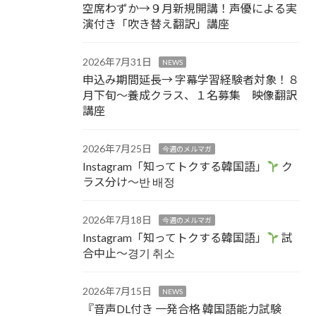
空席わずか→９月新規開講！声優による実
演付き「吹き替え翻訳」講座
2026年7月31日
NEWS
申込み期間延長→ 字幕学習経験者対象！８
月下旬～養成クラス、１名募集 映像翻訳
講座
2026年7月25日
今週のメルマガ
Instagram「知ってトクする韓国語」
ク
ラス分け～반 배정
2026年7月18日
今週のメルマガ
Instagram「知ってトクする韓国語」
試
合中止～경기 취소
2026年7月15日
NEWS
『音声DL付き 一発合格 韓国語能力試験