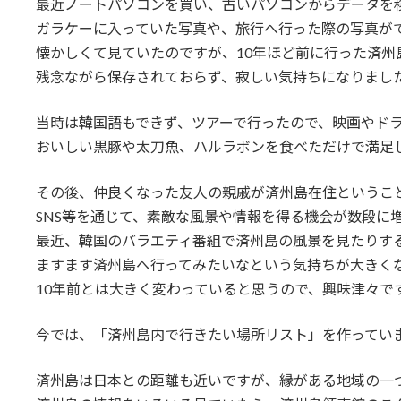
最近ノートパソコンを買い、古いパソコンからデータを
ガラケーに入っていた写真や、旅行へ行った際の写真が
懐かしくて見ていたのですが、10年ほど前に行った済州
残念ながら保存されておらず、寂しい気持ちになりまし
当時は韓国語もできず、ツアーで行ったので、映画やド
おいしい黒豚や太刀魚、ハルラボンを食べただけで満足
その後、仲良くなった友人の親戚が済州島在住というこ
SNS等を通じて、素敵な風景や情報を得る機会が数段に
最近、韓国のバラエティ番組で済州島の風景を見たりす
ますます済州島へ行ってみたいなという気持ちが大きく
10年前とは大きく変わっていると思うので、興味津々で
今では、「済州島内で行きたい場所リスト」を作ってい
済州島は日本との距離も近いですが、縁がある地域の一