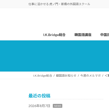
コ
ナ
仕事に活かせる 虎ノ門・新橋の外国語スクール
ン
ビ
テ
ゲ
ン
ー
ツ
シ
へ
ョ
I.K.Bridge総合
韓国語講座
中国
ス
ン
キ
に
ッ
移
プ
動
I.K.Bridge総合
韓国語お知らせ
今週のメルマガ
＜
最近の投稿
2026年8月7日
NEWS