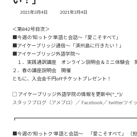
最
2021年3月4日
2021年3月4日
終
更
＜第842号目次＞
新
日
■今週の’知っトク’単語と会話～「愛こそすべて」
時
■アイケーブリッジ通信～「済州島に行きたい！」
:
■アイケーブリッジ外語学院～
１．実践通訳講座 オンライン説明会＆ミニ体験会 
２．春の講座説明会 開催
ともに、入会金千円offチケットプレゼント！
□ アイケーブリッジ外語学院の情報を更新中(^_^)/
スタッフブログ（アメブロ）
／
Facebook
／
twitterツ
┏━━━━━━━━━━━━━━━━━━━━━━━━
■今週の'知っトク'単語と会話～ 「愛こそすべて」 （