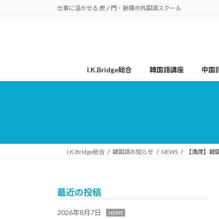
コ
ナ
仕事に活かせる 虎ノ門・新橋の外国語スクール
ン
ビ
テ
ゲ
ン
ー
ツ
シ
へ
ョ
I.K.Bridge総合
韓国語講座
中国
ス
ン
キ
に
ッ
移
プ
動
I.K.Bridge総合
韓国語お知らせ
NEWS
【満席】韓
最近の投稿
2026年8月7日
NEWS