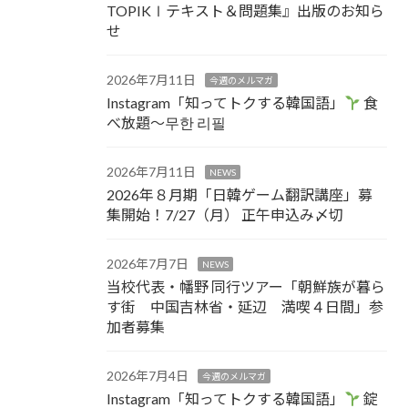
TOPIKⅠテキスト＆問題集』出版のお知ら
せ
2026年7月11日
今週のメルマガ
Instagram「知ってトクする韓国語」
食
べ放題～무한 리필
2026年7月11日
NEWS
2026年８月期「日韓ゲーム翻訳講座」募
集開始！7/27（月） 正午申込み〆切
2026年7月7日
NEWS
当校代表・幡野 同行ツアー「朝鮮族が暮ら
す街 中国吉林省・延辺 満喫４日間」参
加者募集
2026年7月4日
今週のメルマガ
Instagram「知ってトクする韓国語」
錠