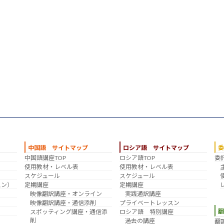
中国語 サイトマップ
ロシア語 サイトマップ
中国語講座TOP
ロシア語TOP
委
？
使用教材・レベル表
使用教材・レベル表
スケジュール
スケジュール
スン）
定期講座
定期講座
映像翻訳講座・オンライン
実践通訳講座
映像翻訳講座・通信添削
プライベートレッスン
スポッティング講座・通信添
ロシア語 特別講座
削
過去の講座
翻