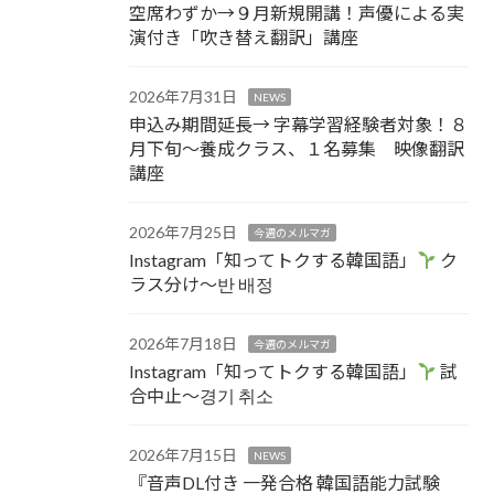
空席わずか→９月新規開講！声優による実
演付き「吹き替え翻訳」講座
2026年7月31日
NEWS
申込み期間延長→ 字幕学習経験者対象！８
月下旬～養成クラス、１名募集 映像翻訳
講座
2026年7月25日
今週のメルマガ
Instagram「知ってトクする韓国語」
ク
ラス分け～반 배정
2026年7月18日
今週のメルマガ
Instagram「知ってトクする韓国語」
試
合中止～경기 취소
2026年7月15日
NEWS
『音声DL付き 一発合格 韓国語能力試験