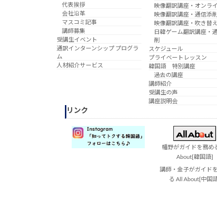
代表挨拶
映像翻訳講座・オンラ
会社沿革
映像翻訳講座・通信添
マスコミ記事
映像翻訳講座・吹き替
講師募集
日韓ゲーム翻訳講座・
受講生イベント
削
通訳インターンシップ プログラ
スケジュール
ム
プライベートレッスン
人材紹介サービス
韓国語 特別講座
過去の講座
講師紹介
受講生の声
講座説明会
リンク
幡野がガイドを務める 
About[韓国語]
講師・金子がガイド
る All About[中国