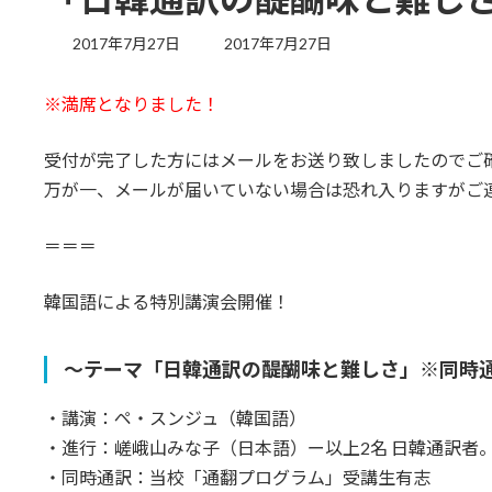
最
2017年7月27日
2017年7月27日
終
更
※満席となりました！
新
日
時
受付が完了した方にはメールをお送り致しましたのでご
:
万が一、メールが届いていない場合は恐れ入りますがご
＝＝＝
韓国語による特別講演会開催！
～テーマ「日韓通訳の醍醐味と難しさ」※同時
・講演：ペ・スンジュ（韓国語）
・進行：嵯峨山みな子（日本語）ー以上2名 日韓通訳者
・同時通訳：当校「通翻プログラム」受講生有志