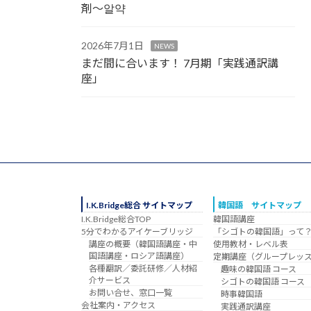
剤～알약
2026年7月1日
NEWS
まだ間に合います！ 7月期「実践通訳講
座」
I.K.Bridge総合 サイトマップ
韓国語 サイトマップ
I.K.Bridge総合TOP
韓国語講座
5分でわかるアイケーブリッジ
「シゴトの韓国語」って
講座の概要（韓国語講座・中
使用教材・レベル表
国語講座・ロシア語講座）
定期講座（グループレッ
各種翻訳／委託研修／人材紹
趣味の韓国語 コース
介サービス
シゴトの韓国語 コース
お問い合せ、窓口一覧
時事韓国語
会社案内・アクセス
実践通訳講座