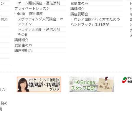
ゲーム翻訳講座・通信添削
イン
受講生の声
プライベートレッスン
削
講師紹介
中国語 特別講座
え
講座説明会
スポッティング入門講座・オ
通信添
「ロシア語圏へ行く方のための
ンライン
ハンドブック」無料進呈
トライアル添削・通信添削
その他
講師紹介
受講生の声
講座説明会
All
を務め
語]