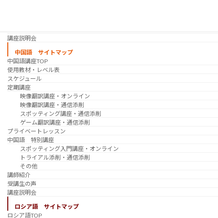
韓国語 特別講座
過去の講座
講師紹介
受講生の声
講座説明会
中国語 サイトマップ
中国語講座TOP
使用教材・レベル表
スケジュール
定期講座
映像翻訳講座・オンライン
映像翻訳講座・通信添削
スポッティング講座・通信添削
ゲーム翻訳講座・通信添削
プライベートレッスン
中国語 特別講座
スポッティング入門講座・オンライン
トライアル添削・通信添削
その他
講師紹介
受講生の声
講座説明会
ロシア語 サイトマップ
ロシア語TOP