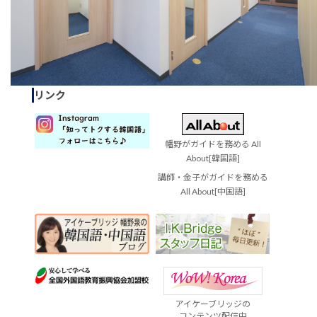
リンク
幡野がガイドを務める All
About[韓国語]
講師・金子がガイドを務める
All About[中国語]
アイケーブリッジの
コンテンツ配信中