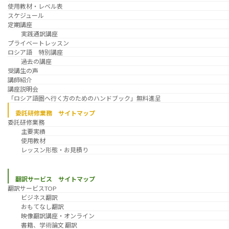
使用教材・レベル表
スケジュール
定期講座
実践通訳講座
プライベートレッスン
ロシア語 特別講座
過去の講座
受講生の声
講師紹介
講座説明会
「ロシア語圏へ行く方のためのハンドブック」無料進呈
委託研修業務 サイトマップ
委託研修業務
主要実績
使用教材
レッスン形態・お見積り
翻訳サービス サイトマップ
翻訳サービスTOP
ビジネス翻訳
おもてなし翻訳
映像翻訳講座・オンライン
書籍、学術論文 翻訳