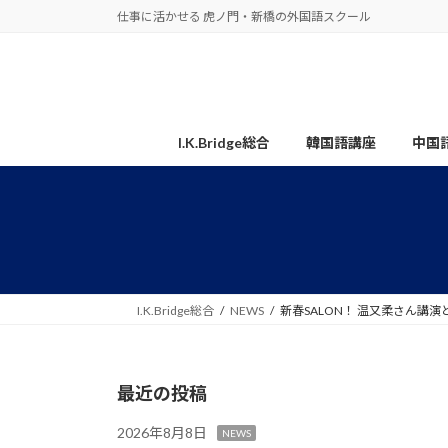
コ
ナ
仕事に活かせる 虎ノ門・新橋の外国語スクール
ン
ビ
テ
ゲ
ン
ー
ツ
シ
へ
ョ
I.K.Bridge総合
韓国語講座
中国
ス
ン
キ
に
ッ
移
プ
動
I.K.Bridge総合
NEWS
新春SALON！ 温又柔さん講
最近の投稿
2026年8月8日
NEWS