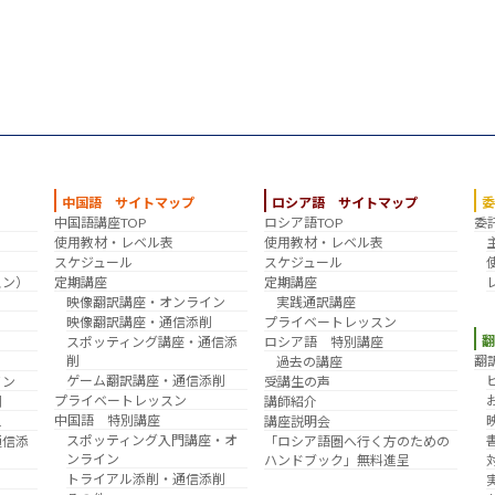
中国語 サイトマップ
ロシア語 サイトマップ
中国語講座TOP
ロシア語TOP
委
？
使用教材・レベル表
使用教材・レベル表
スケジュール
スケジュール
スン）
定期講座
定期講座
映像翻訳講座・オンライン
実践通訳講座
映像翻訳講座・通信添削
プライベートレッスン
スポッティング講座・通信添
ロシア語 特別講座
削
翻
過去の講座
ゲーム翻訳講座・通信添削
イン
受講生の声
プライベートレッスン
削
講師紹介
中国語 特別講座
え
講座説明会
スポッティング入門講座・オ
通信添
「ロシア語圏へ行く方のための
ンライン
ハンドブック」無料進呈
トライアル添削・通信添削