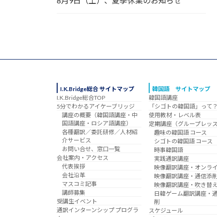
8月9日（土）、夏季休業のお知らせ
I.K.Bridge総合 サイトマップ
韓国語 サイトマップ
I.K.Bridge総合TOP
韓国語講座
5分でわかるアイケーブリッジ
「シゴトの韓国語」って
講座の概要（韓国語講座・中
使用教材・レベル表
国語講座・ロシア語講座）
定期講座（グループレッ
各種翻訳／委託研修／人材紹
趣味の韓国語 コース
介サービス
シゴトの韓国語 コース
お問い合せ、窓口一覧
時事韓国語
会社案内・アクセス
実践通訳講座
代表挨拶
映像翻訳講座・オンラ
会社沿革
映像翻訳講座・通信添
マスコミ記事
映像翻訳講座・吹き替
講師募集
日韓ゲーム翻訳講座・
受講生イベント
削
通訳インターンシップ プログラ
スケジュール