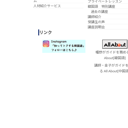
ム
プライベートレッスン
人材紹介サービス
韓国語 特別講座
過去の講座
講師紹介
受講生の声
講座説明会
リンク
幡野がガイドを務める 
About[韓国語]
講師・金子がガイド
る All About[中国