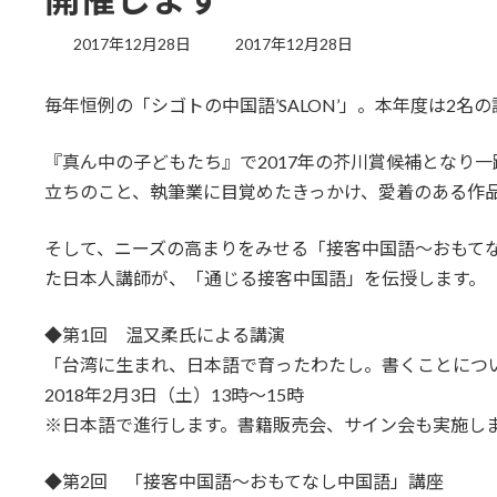
最
2017年12月28日
2017年12月28日
終
更
毎年恒例の「シゴトの中国語’SALON’」。本年度は2
新
日
時
『真ん中の子どもたち』で2017年の芥川賞候補となり
:
立ちのこと、執筆業に目覚めたきっかけ、愛着のある作
そして、ニーズの高まりをみせる「接客中国語～おもて
た日本人講師が、「通じる接客中国語」を伝授します。
◆第1回 温又柔氏による講演
「台湾に生まれ、日本語で育ったわたし。書くことにつ
2018年2月3日（土）13時～15時
※日本語で進行します。書籍販売会、サイン会も実施し
◆第2回 「接客中国語～おもてなし中国語」講座