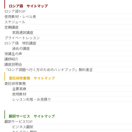
ロシア語 サイトマップ
ロシア語TOP
使用教材・レベル表
スケジュール
定期講座
実践通訳講座
プライベートレッスン
ロシア語 特別講座
過去の講座
受講生の声
講師紹介
講座説明会
「ロシア語圏へ行く方のためのハンドブック」無料進呈
委託研修業務 サイトマップ
委託研修業務
主要実績
使用教材
レッスン形態・お見積り
翻訳サービス サイトマップ
翻訳サービスTOP
ビジネス翻訳