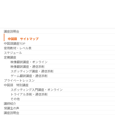
スケジュール
プライベートレッスン
韓国語 特別講座
過去の講座
講師紹介
受講生の声
講座説明会
中国語 サイトマップ
中国語講座TOP
使用教材・レベル表
スケジュール
定期講座
映像翻訳講座・オンライン
映像翻訳講座・通信添削
スポッティング講座・通信添削
ゲーム翻訳講座・通信添削
プライベートレッスン
中国語 特別講座
スポッティング入門講座・オンライン
トライアル添削・通信添削
その他
講師紹介
受講生の声
講座説明会