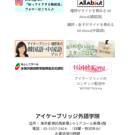
幡野がガイドを務める All
About[韓国語]
講師・金子がガイドを務める
All About[中国語]
アイケーブリッジの
コンテンツ配信中
WOW! Korea
アイケーブリッジ外語学院
住所： 東京都港区西新橋1-9-1 アコール新橋4階
電話：03-5157-2424 （日曜・祝日休み）
お電話受付時間