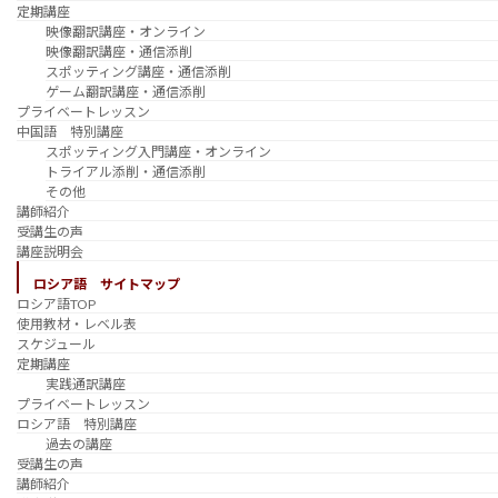
定期講座
映像翻訳講座・オンライン
映像翻訳講座・通信添削
スポッティング講座・通信添削
ゲーム翻訳講座・通信添削
プライベートレッスン
中国語 特別講座
スポッティング入門講座・オンライン
トライアル添削・通信添削
その他
講師紹介
受講生の声
講座説明会
ロシア語 サイトマップ
ロシア語TOP
使用教材・レベル表
スケジュール
定期講座
実践通訳講座
プライベートレッスン
ロシア語 特別講座
過去の講座
受講生の声
講師紹介