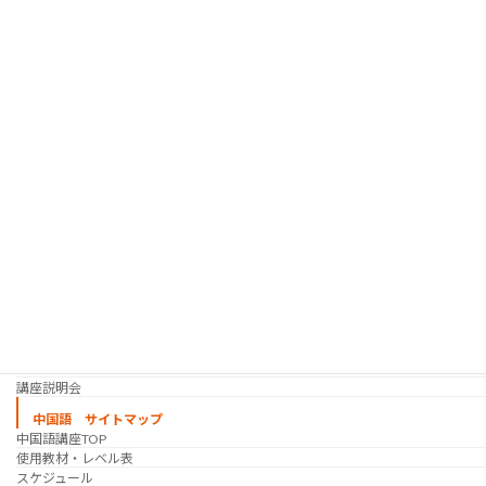
韓国語 サイトマップ
韓国語講座
「シゴトの韓国語」って？
使用教材・レベル表
定期講座（グループレッスン）
趣味の韓国語 コース
シゴトの韓国語 コース
時事韓国語
実践通訳講座
映像翻訳講座・オンライン
映像翻訳講座・通信添削
映像翻訳講座・吹き替え
日韓ゲーム翻訳講座・通信添削
スケジュール
プライベートレッスン
韓国語 特別講座
過去の講座
講師紹介
受講生の声
講座説明会
中国語 サイトマップ
中国語講座TOP
使用教材・レベル表
スケジュール