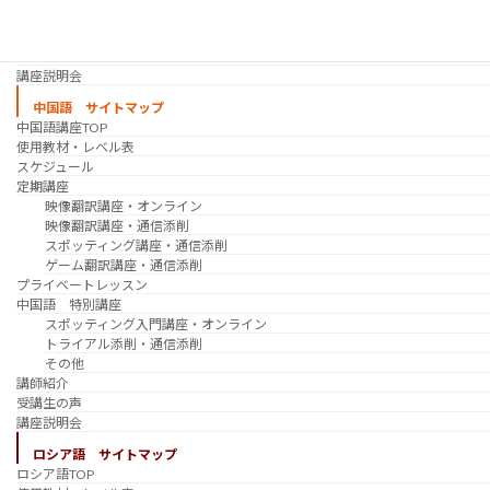
過去の講座
講師紹介
受講生の声
講座説明会
中国語 サイトマップ
中国語講座TOP
使用教材・レベル表
スケジュール
定期講座
映像翻訳講座・オンライン
映像翻訳講座・通信添削
スポッティング講座・通信添削
ゲーム翻訳講座・通信添削
プライベートレッスン
中国語 特別講座
スポッティング入門講座・オンライン
トライアル添削・通信添削
その他
講師紹介
受講生の声
講座説明会
ロシア語 サイトマップ
ロシア語TOP