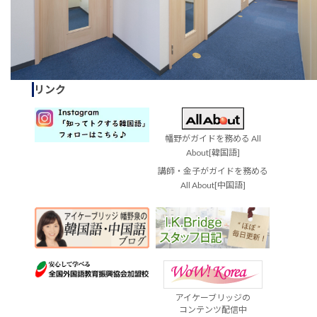
リンク
幡野がガイドを務める All
About[韓国語]
講師・金子がガイドを務める
All About[中国語]
アイケーブリッジの
コンテンツ配信中