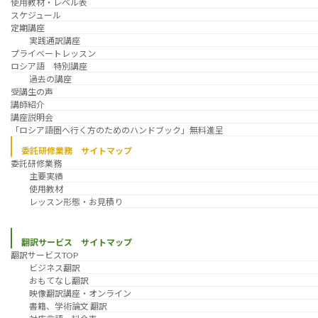
使用教材・レベル表
スケジュール
定期講座
実践通訳講座
プライベートレッスン
ロシア語 特別講座
過去の講座
受講生の声
講師紹介
講座説明会
「ロシア語圏へ行く方のためのハンドブック」無料進呈
委託研修業務 サイトマップ
委託研修業務
主要実績
使用教材
レッスン形態・お見積り
翻訳サービス サイトマップ
翻訳サービスTOP
ビジネス翻訳
おもてなし翻訳
映像翻訳講座・オンライン
書籍、学術論文 翻訳