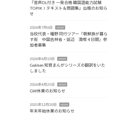
『音声DL付き 一発合格 韓国語能力試験
TOPIKⅠテキスト＆問題集』出版のお知ら
せ
2026年7月6日
NEWS
当校代表・幡野 同行ツアー「朝鮮族が暮ら
す街 中国吉林省・延辺 満喫４日間」参
加者募集
2026年6月10日
NEWS
Gakken 知育まんがシリーズの翻訳をいた
しました
2026年4月25日
NEWS
GW休業のお知らせ
2025年12月20日
NEWS
年末年始休業のお知らせ