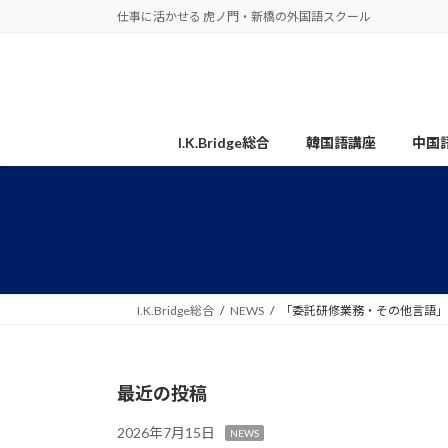
コ
ナ
仕事に活かせる 虎ノ門・新橋の外国語スクール
ン
ビ
テ
ゲ
ン
ー
ツ
シ
へ
ョ
I.K.Bridge総合
韓国語講座
中国
ス
ン
キ
に
ッ
移
プ
動
I.K.Bridge総合
NEWS
「委託研修業務・その他言語」
最近の投稿
2026年7月15日
NEWS