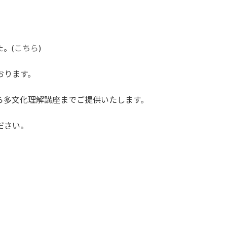
。(
こちら
)
おります。
ら多文化理解講座までご提供いたします。
ださい。