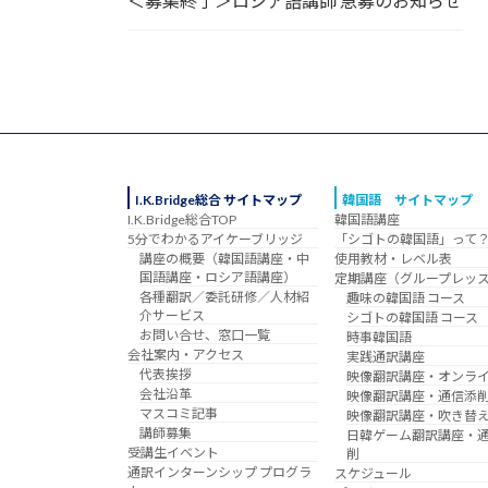
＜募集終了＞ロシア語講師 急募のお知らせ
I.K.Bridge総合 サイトマップ
韓国語 サイトマップ
I.K.Bridge総合TOP
韓国語講座
5分でわかるアイケーブリッジ
「シゴトの韓国語」って
講座の概要（韓国語講座・中
使用教材・レベル表
国語講座・ロシア語講座）
定期講座（グループレッ
各種翻訳／委託研修／人材紹
趣味の韓国語 コース
介サービス
シゴトの韓国語 コース
お問い合せ、窓口一覧
時事韓国語
会社案内・アクセス
実践通訳講座
代表挨拶
映像翻訳講座・オンラ
会社沿革
映像翻訳講座・通信添
マスコミ記事
映像翻訳講座・吹き替
講師募集
日韓ゲーム翻訳講座・
受講生イベント
削
通訳インターンシップ プログラ
スケジュール