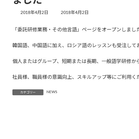
最
2018年4月2日
2018年4月2日
終
更
「委託研修業務・その他言語」ページをオープンしました
新
日
時
韓国語、中国語に加え、ロシア語のレッスンも受注して
:
個人またはグループ、短期または長期、一般語学研修か
社員様、職員様の意識向上、スキルアップ等にご利用く
NEWS
カテゴリー