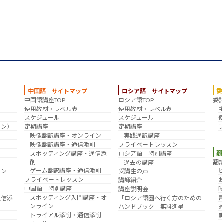
中国語 サイトマップ
ロシア語 サイトマップ
中国語講座TOP
ロシア語TOP
委
？
使用教材・レベル表
使用教材・レベル表
スケジュール
スケジュール
スン）
定期講座
定期講座
映像翻訳講座・オンライン
実践通訳講座
映像翻訳講座・通信添削
プライベートレッスン
スポッティング講座・通信添
ロシア語 特別講座
削
翻
過去の講座
ゲーム翻訳講座・通信添削
イン
受講生の声
プライベートレッスン
削
講師紹介
中国語 特別講座
え
講座説明会
スポッティング入門講座・オ
通信添
「ロシア語圏へ行く方のための
ンライン
ハンドブック」無料進呈
トライアル添削・通信添削