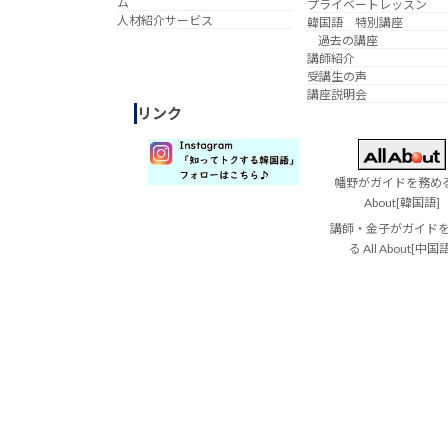
ム
プライベートレッスン
人材紹介サービス
韓国語 特別講座
過去の講座
講師紹介
受講生の声
講座説明会
リンク
幡野がガイドを務める 
About[韓国語]
講師・金子がガイド
る All About[中国