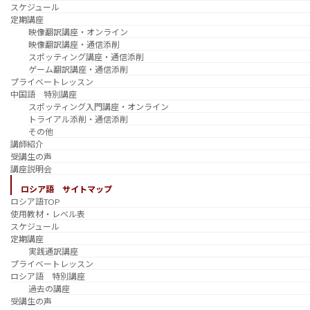
スケジュール
定期講座
映像翻訳講座・オンライン
映像翻訳講座・通信添削
スポッティング講座・通信添削
ゲーム翻訳講座・通信添削
プライベートレッスン
中国語 特別講座
スポッティング入門講座・オンライン
トライアル添削・通信添削
その他
講師紹介
受講生の声
講座説明会
ロシア語 サイトマップ
ロシア語TOP
使用教材・レベル表
スケジュール
定期講座
実践通訳講座
プライベートレッスン
ロシア語 特別講座
過去の講座
受講生の声