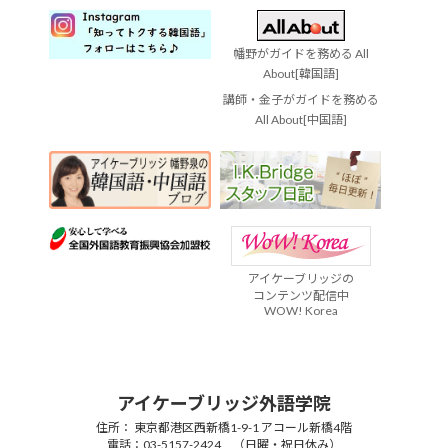
幡野がガイドを務める All
About[韓国語]
講師・金子がガイドを務める
All About[中国語]
アイケーブリッジの
コンテンツ配信中
WOW! Korea
アイケーブリッジ外語学院
住所： 東京都港区西新橋1-9-1 アコール新橋4階
電話：03-5157-2424 （日曜・祝日休み）