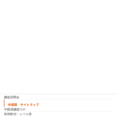
人材紹介サービス
韓国語 サイトマップ
韓国語講座
「シゴトの韓国語」って？
使用教材・レベル表
定期講座（グループレッスン）
趣味の韓国語 コース
シゴトの韓国語 コース
時事韓国語
実践通訳講座
映像翻訳講座・オンライン
映像翻訳講座・通信添削
映像翻訳講座・吹き替え
日韓ゲーム翻訳講座・通信添削
スケジュール
プライベートレッスン
韓国語 特別講座
過去の講座
講師紹介
受講生の声
講座説明会
中国語 サイトマップ
中国語講座TOP
使用教材・レベル表