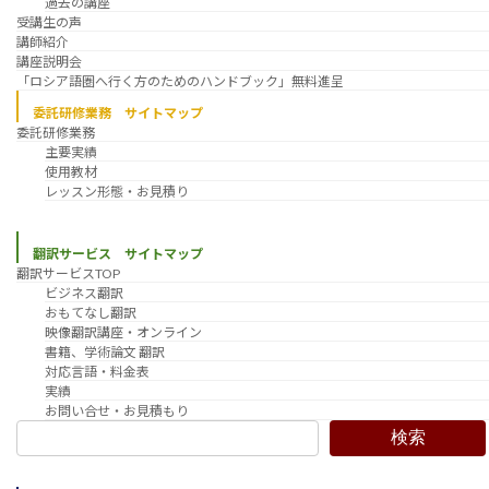
過去の講座
受講生の声
講師紹介
講座説明会
「ロシア語圏へ行く方のためのハンドブック」無料進呈
委託研修業務 サイトマップ
委託研修業務
主要実績
使用教材
レッスン形態・お見積り
翻訳サービス サイトマップ
翻訳サービスTOP
ビジネス翻訳
おもてなし翻訳
映像翻訳講座・オンライン
書籍、学術論文 翻訳
対応言語・料金表
実績
お問い合せ・お見積もり
検索