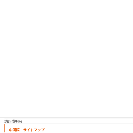
受講生イベント
通訳インターンシップ プログラム
人材紹介サービス
韓国語 サイトマップ
韓国語講座
「シゴトの韓国語」って？
使用教材・レベル表
定期講座（グループレッスン）
趣味の韓国語 コース
シゴトの韓国語 コース
時事韓国語
実践通訳講座
映像翻訳講座・オンライン
映像翻訳講座・通信添削
映像翻訳講座・吹き替え
日韓ゲーム翻訳講座・通信添削
スケジュール
プライベートレッスン
韓国語 特別講座
過去の講座
講師紹介
受講生の声
講座説明会
中国語 サイトマップ