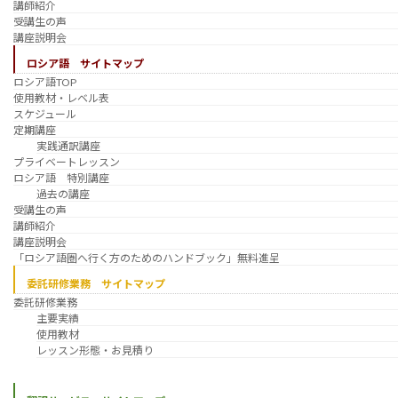
講師紹介
受講生の声
講座説明会
ロシア語 サイトマップ
ロシア語TOP
使用教材・レベル表
スケジュール
定期講座
実践通訳講座
プライベートレッスン
ロシア語 特別講座
過去の講座
受講生の声
講師紹介
講座説明会
「ロシア語圏へ行く方のためのハンドブック」無料進呈
委託研修業務 サイトマップ
委託研修業務
主要実績
使用教材
レッスン形態・お見積り