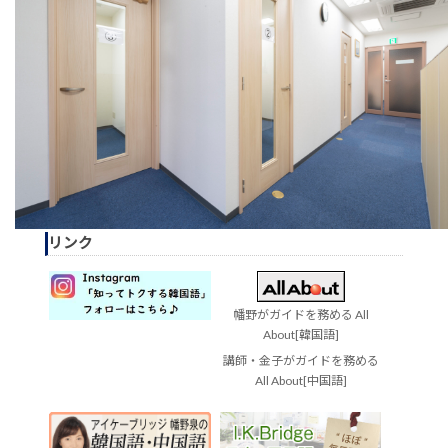
リンク
幡野がガイドを務める All
About[韓国語]
講師・金子がガイドを務める
All About[中国語]