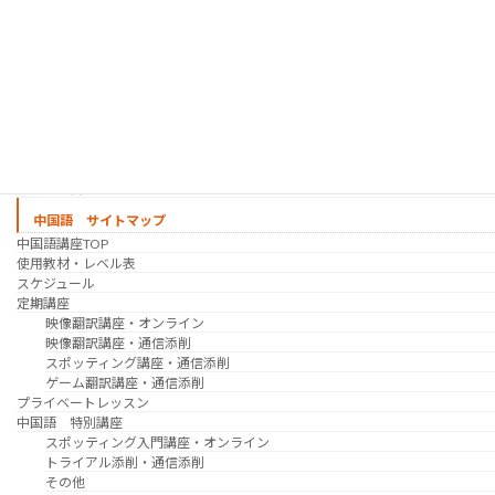
映像翻訳講座・通信添削
映像翻訳講座・吹き替え
日韓ゲーム翻訳講座・通信添削
スケジュール
プライベートレッスン
韓国語 特別講座
過去の講座
講師紹介
受講生の声
講座説明会
中国語 サイトマップ
中国語講座TOP
使用教材・レベル表
スケジュール
定期講座
映像翻訳講座・オンライン
映像翻訳講座・通信添削
スポッティング講座・通信添削
ゲーム翻訳講座・通信添削
プライベートレッスン
中国語 特別講座
スポッティング入門講座・オンライン
トライアル添削・通信添削
その他