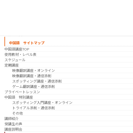
スケジュール
プライベートレッスン
韓国語 特別講座
過去の講座
講師紹介
受講生の声
講座説明会
中国語 サイトマップ
中国語講座TOP
使用教材・レベル表
スケジュール
定期講座
映像翻訳講座・オンライン
映像翻訳講座・通信添削
スポッティング講座・通信添削
ゲーム翻訳講座・通信添削
プライベートレッスン
中国語 特別講座
スポッティング入門講座・オンライン
トライアル添削・通信添削
その他
講師紹介
受講生の声
講座説明会