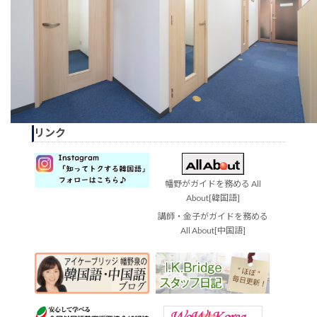
リンク
幡野がガイドを務める All
About[韓国語]
講師・金子がガイドを務める
All About[中国語]