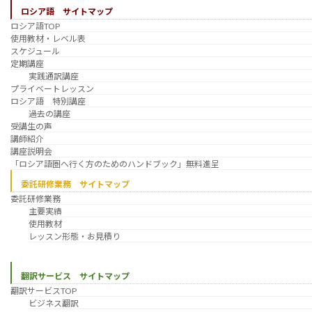
ロシア語 サイトマップ
ロシア語TOP
使用教材・レベル表
スケジュール
定期講座
実践通訳講座
プライベートレッスン
ロシア語 特別講座
過去の講座
受講生の声
講師紹介
講座説明会
「ロシア語圏へ行く方のためのハンドブック」無料進呈
委託研修業務 サイトマップ
委託研修業務
主要実績
使用教材
レッスン形態・お見積り
翻訳サービス サイトマップ
翻訳サービスTOP
ビジネス翻訳