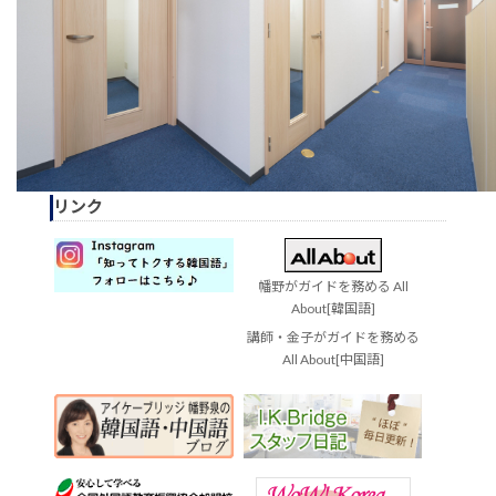
リンク
幡野がガイドを務める All
About[韓国語]
講師・金子がガイドを務める
All About[中国語]