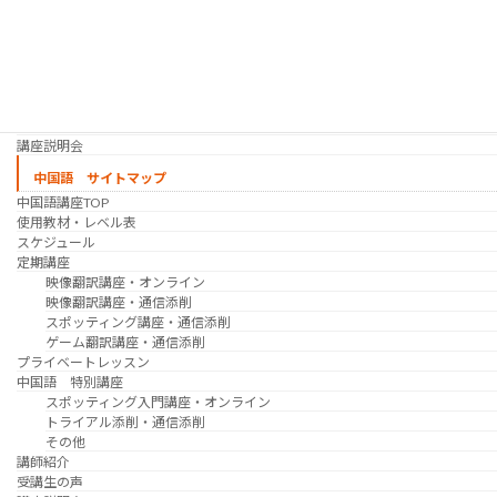
日韓ゲーム翻訳講座・通信添削
スケジュール
プライベートレッスン
韓国語 特別講座
過去の講座
講師紹介
受講生の声
講座説明会
中国語 サイトマップ
中国語講座TOP
使用教材・レベル表
スケジュール
定期講座
映像翻訳講座・オンライン
映像翻訳講座・通信添削
スポッティング講座・通信添削
ゲーム翻訳講座・通信添削
プライベートレッスン
中国語 特別講座
スポッティング入門講座・オンライン
トライアル添削・通信添削
その他
講師紹介
受講生の声