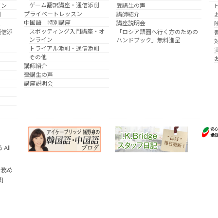
ゲーム翻訳講座・通信添削
イン
受講生の声
プライベートレッスン
削
講師紹介
中国語 特別講座
え
講座説明会
スポッティング入門講座・オ
通信添
「ロシア語圏へ行く方のための
ンライン
ハンドブック」無料進呈
トライアル添削・通信添削
その他
講師紹介
受講生の声
講座説明会
All
を務め
語]