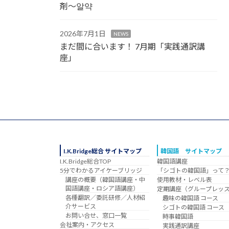
剤～알약
2026年7月1日
NEWS
まだ間に合います！ 7月期「実践通訳講
座」
I.K.Bridge総合 サイトマップ
韓国語 サイトマップ
I.K.Bridge総合TOP
韓国語講座
5分でわかるアイケーブリッジ
「シゴトの韓国語」って
講座の概要（韓国語講座・中
使用教材・レベル表
国語講座・ロシア語講座）
定期講座（グループレッ
各種翻訳／委託研修／人材紹
趣味の韓国語 コース
介サービス
シゴトの韓国語 コース
お問い合せ、窓口一覧
時事韓国語
会社案内・アクセス
実践通訳講座