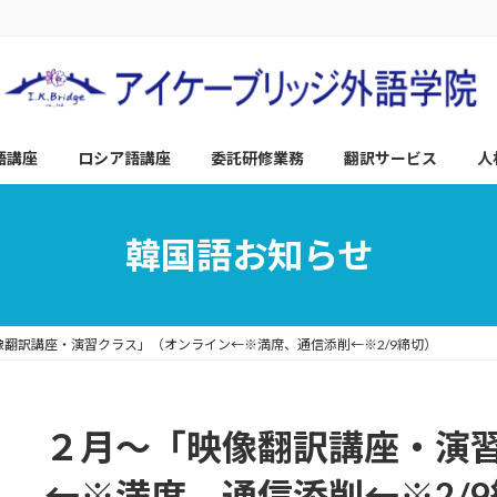
語講座
ロシア語講座
委託研修業務
翻訳サービス
人
韓国語お知らせ
像翻訳講座・演習クラス」（オンライン←※満席、通信添削←※2/9締切）
２月～「映像翻訳講座・演
←※満席、通信添削←※2/