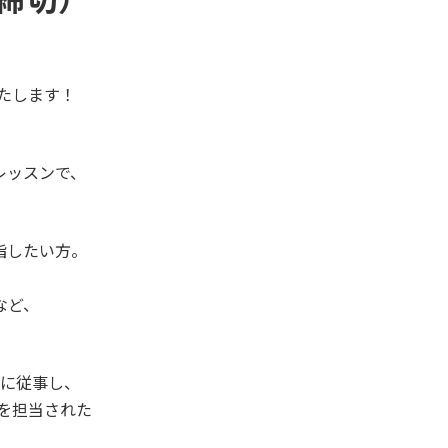
いたします！
レッスンで、
指したい方。
など、
業に従事し、
者を担当された