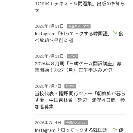
TOPIKⅠテキスト＆問題集』出版のお知ら
せ
2026年7月11日
今週のメルマガ
Instagram「知ってトクする韓国語」
食
べ放題～무한 리필
2026年7月11日
NEWS
2026年８月期「日韓ゲーム翻訳講座」募
集開始！7/27（月） 正午申込み〆切
2026年7月7日
NEWS
当校代表・幡野 同行ツアー「朝鮮族が暮ら
す街 中国吉林省・延辺 満喫４日間」参
加者募集
2026年7月4日
今週のメルマガ
Instagram「知ってトクする韓国語」
錠