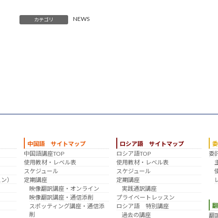
NEWS
カテゴリ
中国語 サイトマップ
ロシア語 サイトマップ
中国語講座TOP
ロシア語TOP
委
？
使用教材・レベル表
使用教材・レベル表
スケジュール
スケジュール
スン）
定期講座
定期講座
映像翻訳講座・オンライン
実践通訳講座
映像翻訳講座・通信添削
プライベートレッスン
スポッティング講座・通信添
ロシア語 特別講座
削
過去の講座
翻