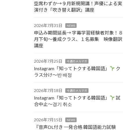
空席わずか→９月新規開講！声優による実
演付き「吹き替え翻訳」講座
2026年7月31日
NEWS
申込み期間延長→ 字幕学習経験者対象！８
月下旬～養成クラス、１名募集 映像翻訳
講座
2026年7月25日
今週のメルマガ
Instagram「知ってトクする韓国語」
ク
ラス分け～반 배정
2026年7月18日
今週のメルマガ
Instagram「知ってトクする韓国語」
試
合中止～경기 취소
2026年7月15日
NEWS
『音声DL付き 一発合格 韓国語能力試験