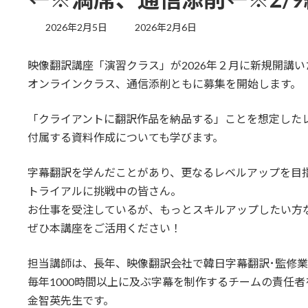
最
2026年2月5日
2026年2月6日
終
更
映像翻訳講座「演習クラス」が2026年２月に新規開講
新
日
オンラインクラス、通信添削ともに募集を開始します。
時
:
「クライアントに翻訳作品を納品する」ことを想定した
付属する資料作成についても学びます。
字幕翻訳を学んだことがあり、更なるレベルアップを目
トライアルに挑戦中の皆さん。
お仕事を受注しているが、もっとスキルアップしたい方
ぜひ本講座をご活用ください！
担当講師は、長年、映像翻訳会社で韓日字幕翻訳･監修
毎年1000時間以上に及ぶ字幕を制作するチームの責任
金智英先生です。