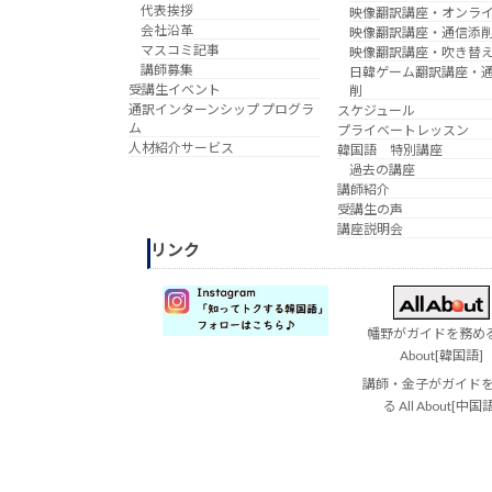
代表挨拶
映像翻訳講座・オンラ
会社沿革
映像翻訳講座・通信添
マスコミ記事
映像翻訳講座・吹き替
講師募集
日韓ゲーム翻訳講座・
受講生イベント
削
通訳インターンシップ プログラ
スケジュール
ム
プライベートレッスン
人材紹介サービス
韓国語 特別講座
過去の講座
講師紹介
受講生の声
講座説明会
リンク
幡野がガイドを務める 
About[韓国語]
講師・金子がガイド
る All About[中国