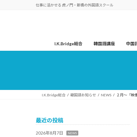
コ
ナ
仕事に活かせる 虎ノ門・新橋の外国語スクール
ン
ビ
テ
ゲ
ン
ー
ツ
シ
へ
ョ
I.K.Bridge総合
韓国語講座
中国
ス
ン
キ
に
ッ
移
プ
動
I.K.Bridge総合
韓国語お知らせ
NEWS
２月～「映
最近の投稿
2026年8月7日
NEWS