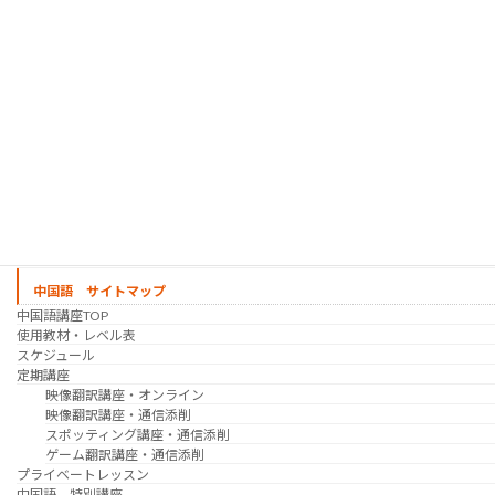
シゴトの韓国語 コース
時事韓国語
実践通訳講座
映像翻訳講座・オンライン
映像翻訳講座・通信添削
映像翻訳講座・吹き替え
日韓ゲーム翻訳講座・通信添削
スケジュール
プライベートレッスン
韓国語 特別講座
過去の講座
講師紹介
受講生の声
講座説明会
中国語 サイトマップ
中国語講座TOP
使用教材・レベル表
スケジュール
定期講座
映像翻訳講座・オンライン
映像翻訳講座・通信添削
スポッティング講座・通信添削
ゲーム翻訳講座・通信添削
プライベートレッスン
中国語 特別講座