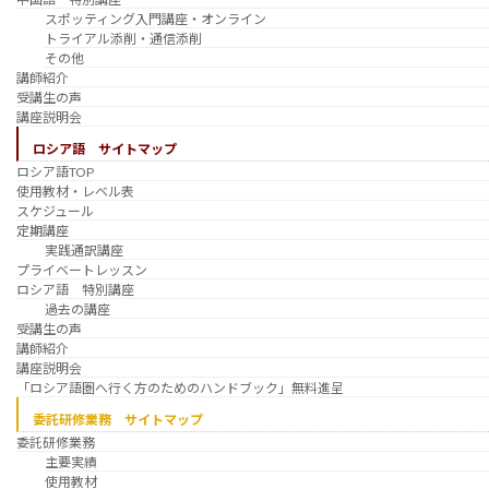
スポッティング入門講座・オンライン
トライアル添削・通信添削
その他
講師紹介
受講生の声
講座説明会
ロシア語 サイトマップ
ロシア語TOP
使用教材・レベル表
スケジュール
定期講座
実践通訳講座
プライベートレッスン
ロシア語 特別講座
過去の講座
受講生の声
講師紹介
講座説明会
「ロシア語圏へ行く方のためのハンドブック」無料進呈
委託研修業務 サイトマップ
委託研修業務
主要実績
使用教材