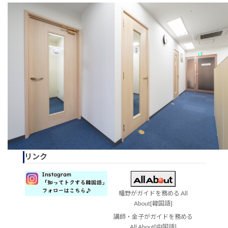
リンク
幡野がガイドを務める All
About[韓国語]
講師・金子がガイドを務める
All About[中国語]