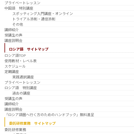
プライベートレッスン
中国語 特別講座
スポッティング入門講座・オンライン
トライアル添削・通信添削
その他
講師紹介
受講生の声
講座説明会
ロシア語 サイトマップ
ロシア語TOP
使用教材・レベル表
スケジュール
定期講座
実践通訳講座
プライベートレッスン
ロシア語 特別講座
過去の講座
受講生の声
講師紹介
講座説明会
「ロシア語圏へ行く方のためのハンドブック」無料進呈
委託研修業務 サイトマップ
委託研修業務