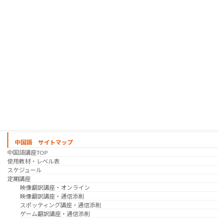
趣味の韓国語 コース
シゴトの韓国語 コース
時事韓国語
実践通訳講座
映像翻訳講座・オンライン
映像翻訳講座・通信添削
映像翻訳講座・吹き替え
日韓ゲーム翻訳講座・通信添削
スケジュール
プライベートレッスン
韓国語 特別講座
過去の講座
講師紹介
受講生の声
講座説明会
中国語 サイトマップ
中国語講座TOP
使用教材・レベル表
スケジュール
定期講座
映像翻訳講座・オンライン
映像翻訳講座・通信添削
スポッティング講座・通信添削
ゲーム翻訳講座・通信添削