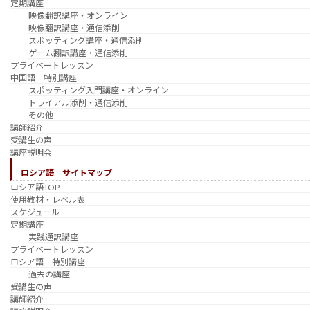
定期講座
映像翻訳講座・オンライン
映像翻訳講座・通信添削
スポッティング講座・通信添削
ゲーム翻訳講座・通信添削
プライベートレッスン
中国語 特別講座
スポッティング入門講座・オンライン
トライアル添削・通信添削
その他
講師紹介
受講生の声
講座説明会
ロシア語 サイトマップ
ロシア語TOP
使用教材・レベル表
スケジュール
定期講座
実践通訳講座
プライベートレッスン
ロシア語 特別講座
過去の講座
受講生の声
講師紹介