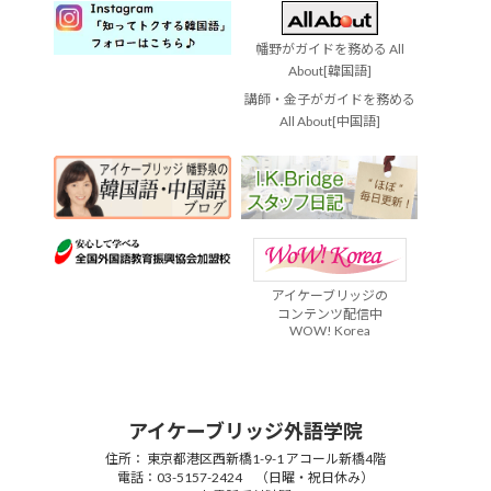
幡野がガイドを務める All
About[韓国語]
講師・金子がガイドを務める
All About[中国語]
アイケーブリッジの
コンテンツ配信中
WOW! Korea
アイケーブリッジ外語学院
住所： 東京都港区西新橋1-9-1 アコール新橋4階
電話：03-5157-2424 （日曜・祝日休み）