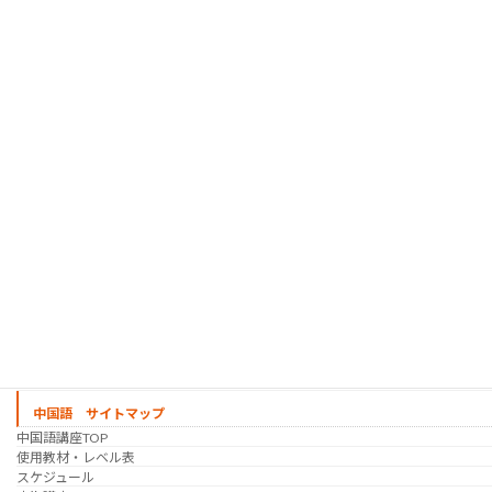
韓国語 サイトマップ
韓国語講座
「シゴトの韓国語」って？
使用教材・レベル表
定期講座（グループレッスン）
趣味の韓国語 コース
シゴトの韓国語 コース
時事韓国語
実践通訳講座
映像翻訳講座・オンライン
映像翻訳講座・通信添削
映像翻訳講座・吹き替え
日韓ゲーム翻訳講座・通信添削
スケジュール
プライベートレッスン
韓国語 特別講座
過去の講座
講師紹介
受講生の声
講座説明会
中国語 サイトマップ
中国語講座TOP
使用教材・レベル表
スケジュール