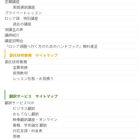
定期講座
実践通訳講座
プライベートレッスン
ロシア語 特別講座
過去の講座
受講生の声
講師紹介
講座説明会
「ロシア語圏へ行く方のためのハンドブック」無料進呈
委託研修業務 サイトマップ
委託研修業務
主要実績
使用教材
レッスン形態・お見積り
翻訳サービス サイトマップ
翻訳サービスTOP
ビジネス翻訳
おもてなし翻訳
映像翻訳講座・オンライン
書籍、学術論文 翻訳
対応言語・料金表
実績