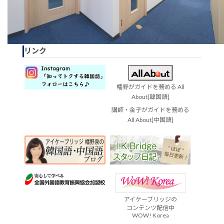
リンク
幡野がガイドを務める All
About[韓国語]
講師・金子がガイドを務める
All About[中国語]
アイケーブリッジの
コンテンツ配信中
WOW! Korea